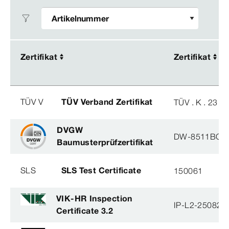
Zertifikat
Zertifikat
Zertifikat
Zertifikat
TÜV V
TÜV Verband Zertifikat
TÜV . K . 23 - 
DVGW
DW-8511BQ0
Baumusterprüfzertifikat
SLS
SLS Test Certificate
150061
VIK-HR Inspection
IP-L2-250825
Certificate 3.2