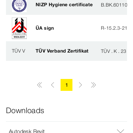
NIZP Hygiene certificate
B.BK.60110.0
ÜA sign
R-15.2.3-21-
TÜV V
TÜV Verband Zertifikat
TÜV . K . 23 - 
1
Downloads
Autodesk Revit