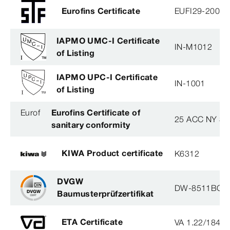
Eurofins Certificate
EUFI29-20005
IAPMO UMC-I Certificate
IN-M1012
of Listing
IAPMO UPC-I Certificate
IN-1001
of Listing
Eurof
Eurofins Certificate of
25 ACC NY 38
sanitary conformity
KIWA Product certificate
K6312
DVGW
DW-8511BQ0
Baumusterprüfzertifikat
ETA Certificate
VA 1.22/1840