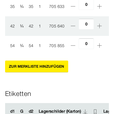
35
¼
35
1
705 633
42
¼
42
1
705 640
54
¼
54
1
705 855
ZUR MERKLISTE HINZUFÜGEN
Etiketten
d1
d1
G
G
d2
d2
Lagerschilder (Karton)
Lagerschilder (Karton)
Lager
Lager