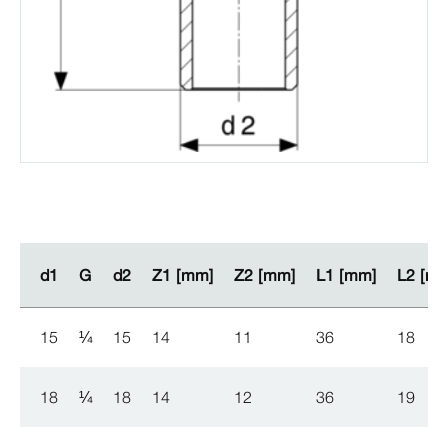
d1
d1
G
G
d2
d2
Z1 [mm]
Z1 [mm]
Z2 [mm]
Z2 [mm]
L1 [mm]
L1 [mm]
L2 [m
L2 [m
15
¼
15
14
11
36
18
18
¼
18
14
12
36
19