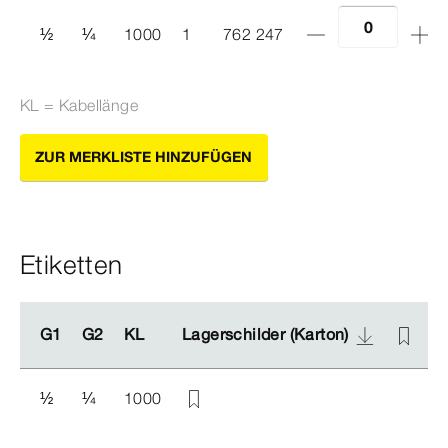
½
¼
1000
1
762 247
KL = Kabellänge
ZUR MERKLISTE HINZUFÜGEN
Etiketten
G1
G1
G2
G2
KL
KL
Lagerschilder (Karton)
Lagerschilder (Karton)
L
L
½
¼
1000