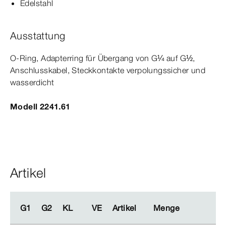
Edelstahl
Ausstattung
O-​Ring, Adapterring für Übergang von G¼ auf G½,
Anschlusskabel, Steckkontakte verpolungssicher und
wasserdicht
Modell 2241.61
Artikel
G1
G1
G2
G2
KL
KL
VE
VE
Artikel
Artikel
Menge
Menge