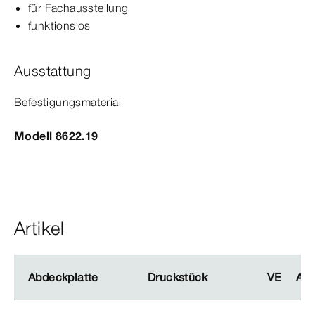
für Fachausstellung
funktionslos
Ausstattung
Befesti­
gungs
material
Modell 8622.19
Artikel
Abdeckplatte
Abdeckplatte
Druckstück
Druckstück
VE
VE
Art
Art