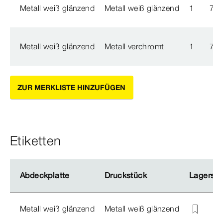
Metall weiß glänzend
Metall weiß glänzend
1
774
Metall weiß glänzend
Metall verchromt
1
774
ZUR MERKLISTE HINZUFÜGEN
Etiketten
Abdeckplatte
Abdeckplatte
Druckstück
Druckstück
Lagersch
Lagersch
Metall weiß glänzend
Metall weiß glänzend