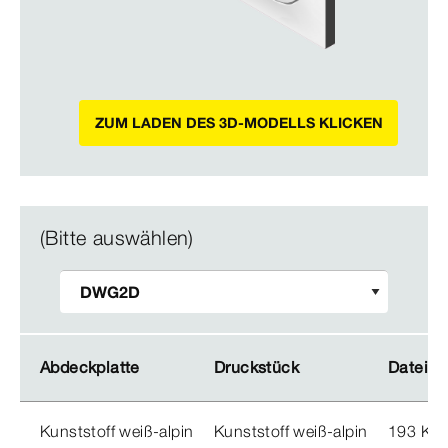
ZUM LADEN DES 3D-MODELLS KLICKEN
(Bitte auswählen)
Abdeckplatte
Abdeckplatte
Druckstück
Druckstück
Dateigr
Dateigr
Kunststoff weiß-alpin
Kunststoff weiß-alpin
193 KB