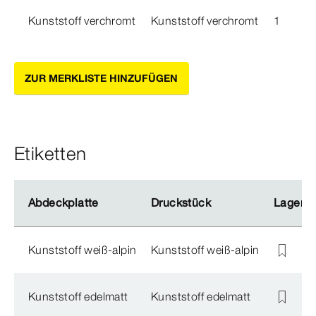
Kunststoff verchromt
Kunststoff verchromt
1
77
ZUR MERKLISTE HINZUFÜGEN
Etiketten
Abdeckplatte
Abdeckplatte
Druckstück
Druckstück
Lagersc
Lagersc
Kunststoff weiß-alpin
Kunststoff weiß-alpin
Kunststoff edelmatt
Kunststoff edelmatt