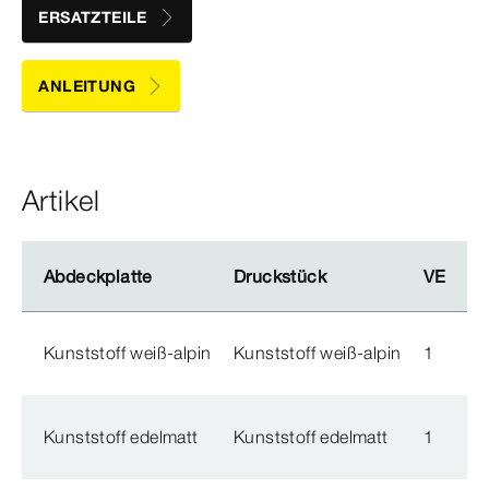
ERSATZTEILE
ANLEITUNG
Artikel
Abdeckplatte
Abdeckplatte
Druckstück
Druckstück
VE
VE
Ar
Ar
Kunststoff weiß-alpin
Kunststoff weiß-alpin
1
77
Kunststoff edelmatt
Kunststoff edelmatt
1
77