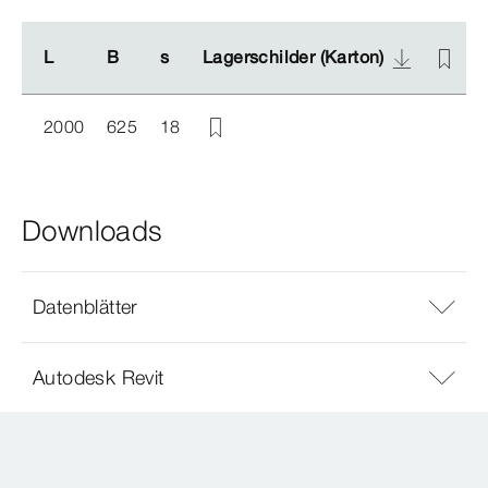
L
L
B
B
s
s
Lagerschilder (Karton)
Lagerschilder (Karton)
L
L
2000
625
18
Downloads
Datenblätter
Autodesk Revit
BIM-Daten