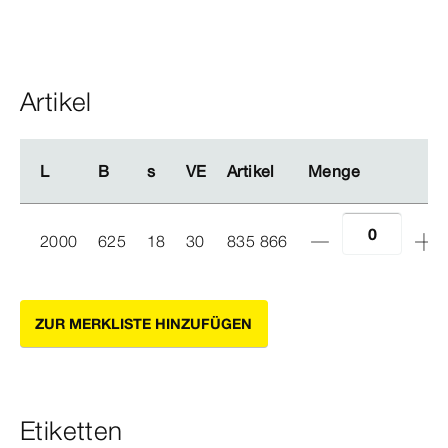
Artikel
L
L
B
B
s
s
VE
VE
Artikel
Artikel
Menge
Menge
2000
625
18
30
835 866
ZUR MERKLISTE HINZUFÜGEN
Etiketten