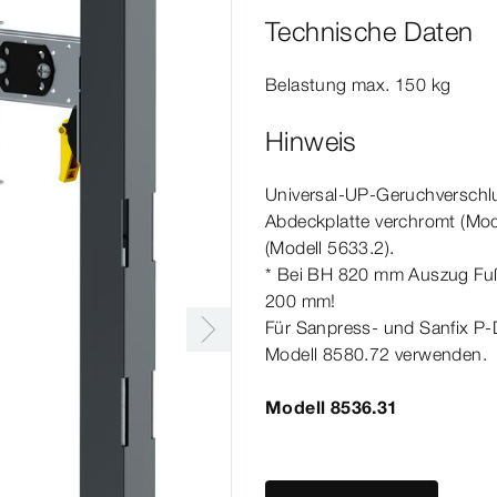
Technische Daten
Belastung max.
1
50
kg
Hinweis
Universal-​UP-​Geruchversch
Abdeckplatte verchromt (
Mod
(
Modell
5633.2).
* Bei BH
820
mm
Auszug Fu
200
mm
!
Für Sanpress- und
Sanfix
P-​
Modell
8580.72 verwenden.
Modell 8536.31