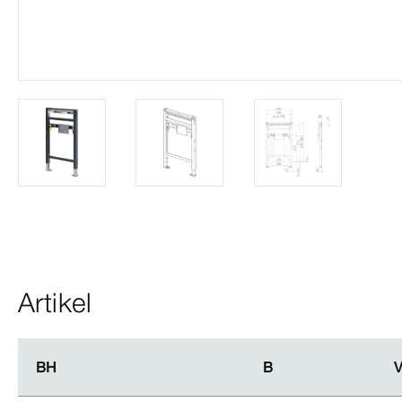
Artikel
BH
BH
B
B