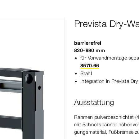
Prevista Dry-W
barrierefrei
820–980
mm
für Vorwandmontage separ
8570.66
Stahl
Integration in
Prevista
Dry
Ausstattung
Rahmen pulver­
beschichtet
(
mit Schnellspanner höhenverst
gungs
material
, Fußbremse z