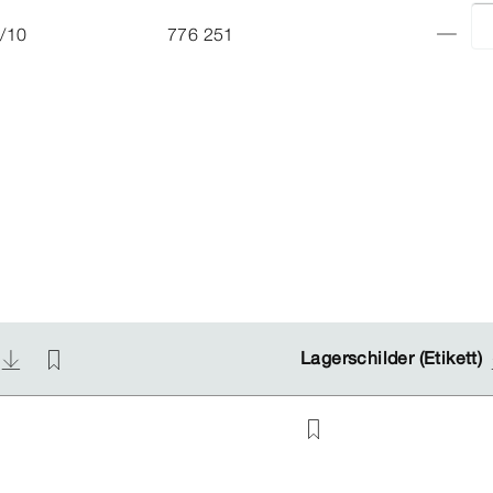
/10
776 251
Lagerschilder (Etikett)
Lagerschilder (Etikett)