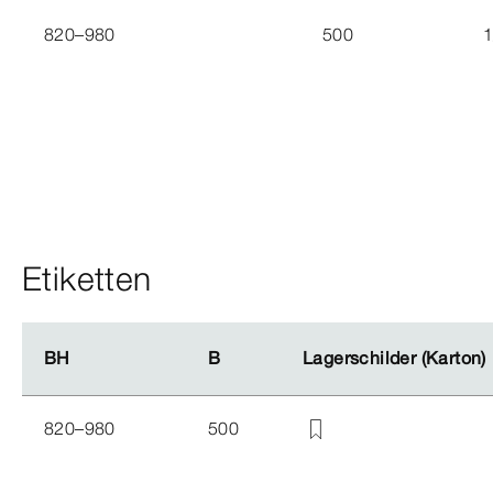
820–980
500
1
Etiketten
BH
BH
B
B
Lagerschilder (Karton)
Lagerschilder (Karton)
820–980
500