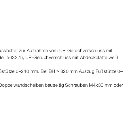
lusshalter zur Aufnahme von: UP-​Geruchverschluss mit
ell
5633.1), UP-​Geruchverschluss mit Abdeckplatte weiß
ßstütze 0–240
mm
. Bei BH
>
820
mm
Auszug Fußstütze 0–
Doppelwandscheiben bauseitig Schrauben M4x30
mm
oder