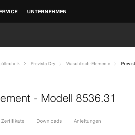
ERVICE
UNTERNEHMEN
ültechnik
Prevista Dry
Waschtisch-Elemente
Previs
lement - Modell 8536.31
Zertifikate
Downloads
Anleitungen