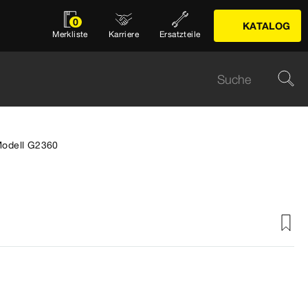
0
KATALOG
Merkliste
Karriere
Ersatzteile
Modell G2360