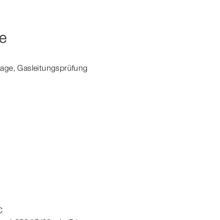
e
lage, Gasleitungsprüfung
C