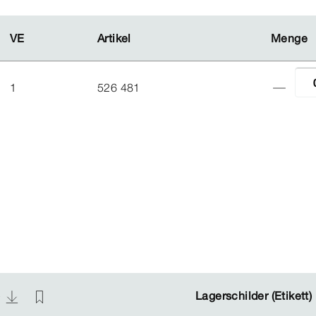
VE
VE
Artikel
Artikel
Menge
Menge
1
526 481
)
)
Lagerschilder (Etikett)
Lagerschilder (Etikett)