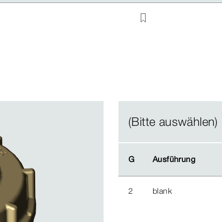
(Bitte auswählen)
G
G
Ausführung
Ausführung
2
blank