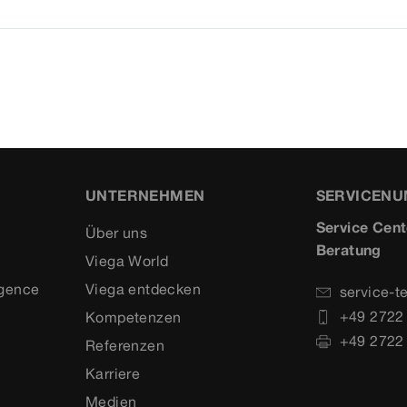
UNTERNEHMEN
SERVICEN
Service Cent
Über uns
Beratung
Viega World
igence
Viega entdecken
service-t
+49 2722
Kompetenzen
+49 2722
Referenzen
Karriere
Medien