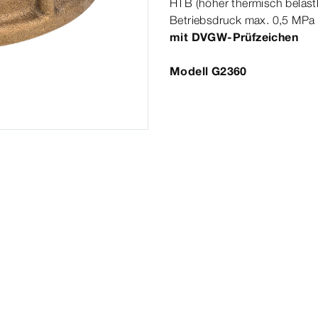
HTB (höher thermisch belas
Betriebsdruck max.
0
,5
MPa
mit DVGW-​Prüfzeichen
Modell G2360