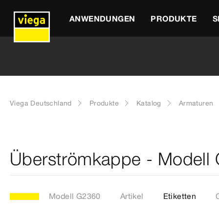
ANWENDUNGEN
PRODUKTE
S
Viega Deutschland
Produkte
Katalog
Armaturen
Überströmkappe - Modell
Modell G2360
Artikel
Etiketten