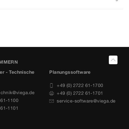
UMMERN
er - Technische
Planungssoftware
+49 (0) 2722 61-1700
echnik@viega.de
+49 (0) 2722 61-1701
 61-1100
service-software@viega.de
 61-1101