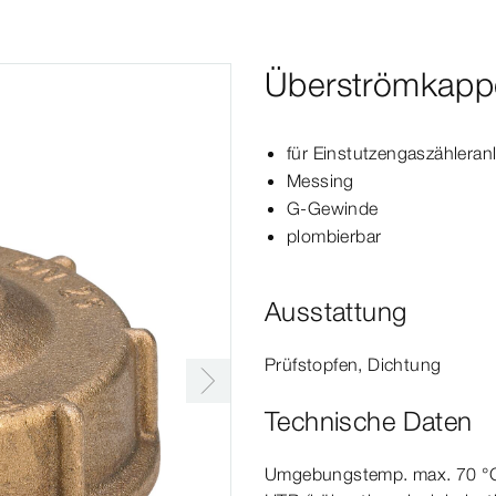
Überströmkapp
für
Einstutzengaszähler
an
Messing
G-​Gewinde
plombierbar
Ausstattung
Prüfstopfen, Dichtung
Technische Daten
Umgebungstemp.
max.
70
°