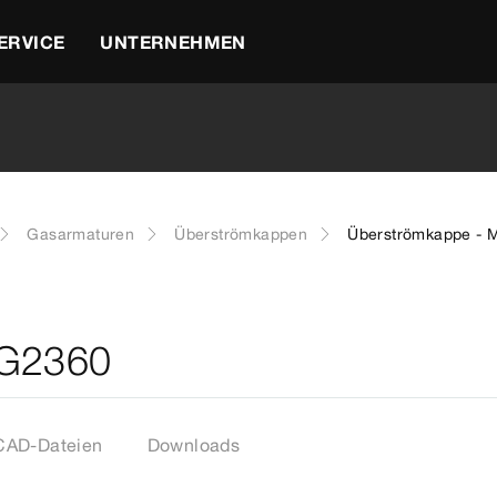
ERVICE
UNTERNEHMEN
Gasarmaturen
Überströmkappen
Überströmkappe - 
 G2360
CAD-Dateien
Downloads