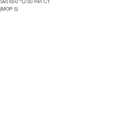
tbar) 650
°C
/30 min C1
(
MOP
5
)