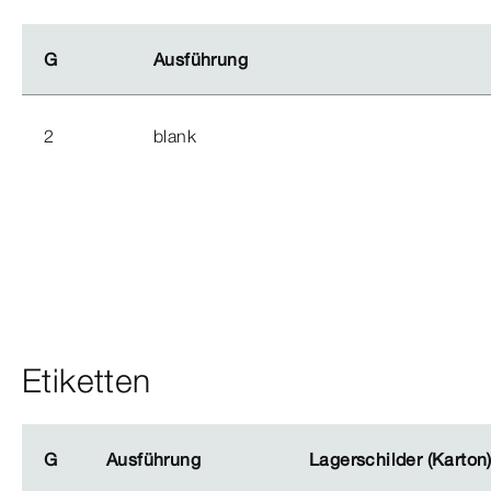
G
G
Ausführung
Ausführung
2
blank
Etiketten
G
G
Ausführung
Ausführung
Lagerschilder (Karton
Lagerschilder (Karton