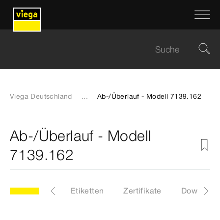
Viega Deutschland
...
Ab-/Überlauf - Modell 7139.162
Ab-/Überlauf - Modell
7139.162
62
Artikel
Etiketten
Zertifikate
Download