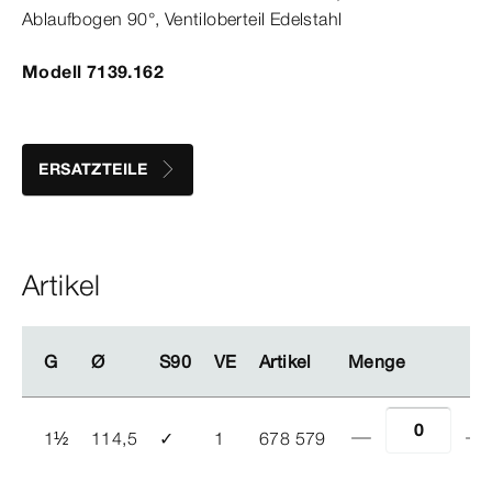
Ablaufbogen
90°
, Ventiloberteil Edelstahl
Modell 7139.162
ERSATZTEILE
Artikel
G
G
Ø
Ø
S90
S90
VE
VE
Artikel
Artikel
Menge
Menge
1
½
114,5
✓
1
678 579