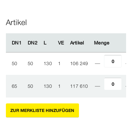
Artikel
DN1
DN1
DN2
DN2
L
L
VE
VE
Artikel
Artikel
Menge
Menge
50
50
130
1
106 249
65
50
130
1
117 610
ZUR MERKLISTE HINZUFÜGEN