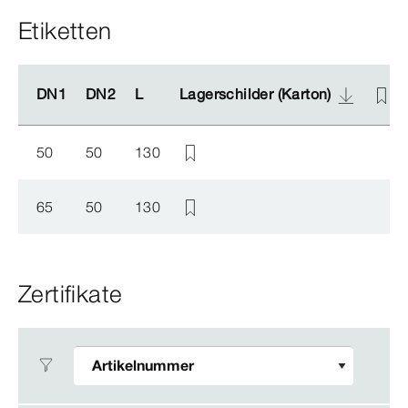
Etiketten
DN1
DN1
DN2
DN2
L
L
Lagerschilder (Karton)
Lagerschilder (Karton)
50
50
130
65
50
130
Zertifikate