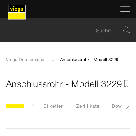
Viega Deutschland
...
Anschlussrohr - Modell 3229
Anschlussrohr - Modell 3229
29
Artikel
Etiketten
Zertifikate
Download