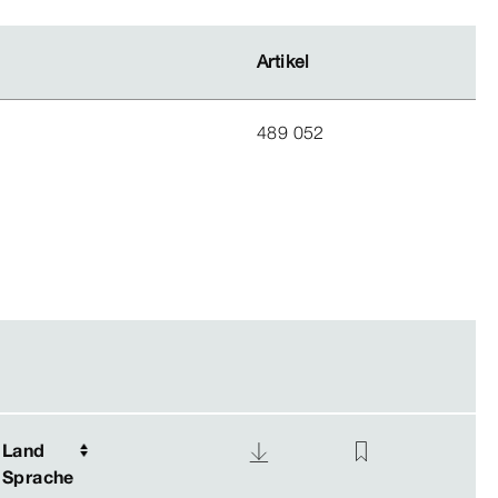
Artikel
Artikel
489 052
Land
Land
Sprache
Sprache