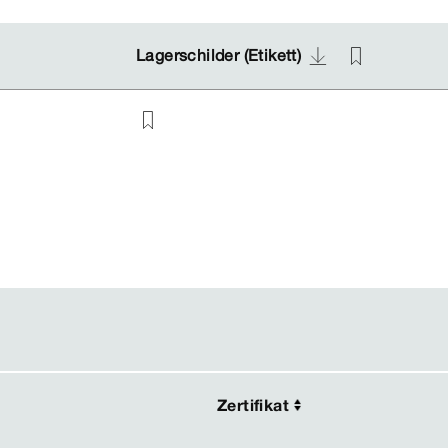
Lagerschilder (Etikett)
Lagerschilder (Etikett)
Zertifikat
Zertifikat