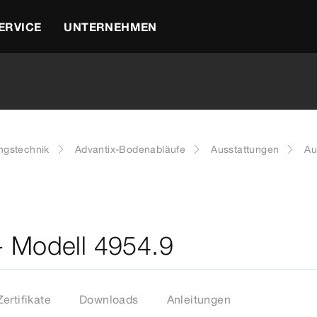
ERVICE
UNTERNEHMEN
ngstechnik
Advantix-Bodenabläufe
Ausstattungen
Au
- Modell 4954.9
Zertifikate
Downloads
Anleitungen