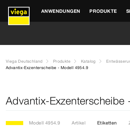
ANWENDUNGEN
PRODUKTE
S
Viega Deutschland
Produkte
Katalog
Entwässeru
Advantix-Exzenterscheibe - Modell 4954.9
Advantix-Exzenterscheibe 
Modell 4954.9
Artikel
Etiketten