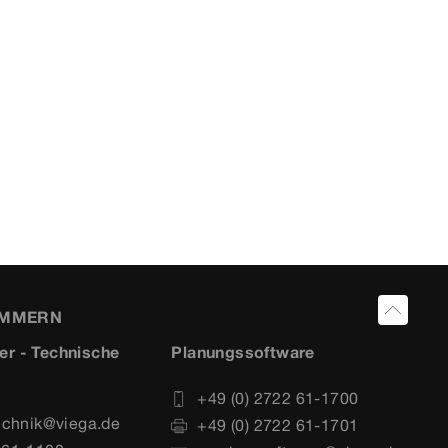
UMMERN
er - Technische
Planungssoftware
+49 (0) 2722 61-1700
echnik@viega.de
+49 (0) 2722 61-1701