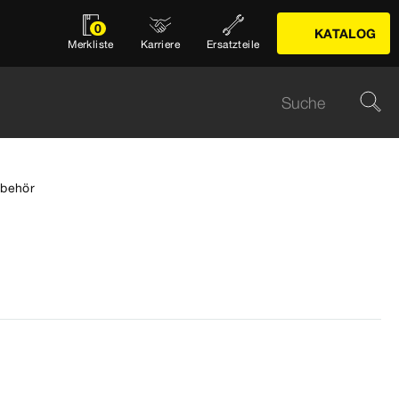
0
KATALOG
Merkliste
Karriere
Ersatzteile
behör