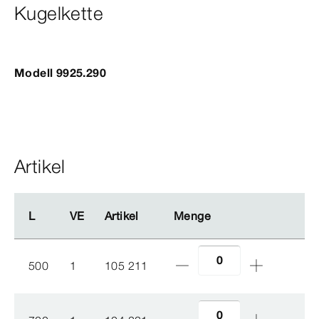
Kugelkette
Modell 9925.290
Artikel
L
L
VE
VE
Artikel
Artikel
Menge
Menge
500
1
105 211