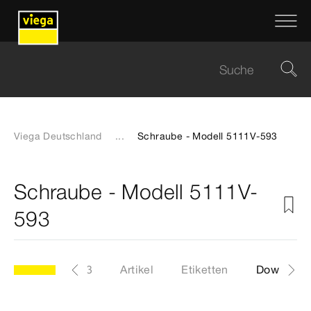
Viega Deutschland
...
Schraube - Modell 5111V-593
Schraube - Modell 5111V-
593
Modell 5111V-593
Artikel
Etiketten
Download