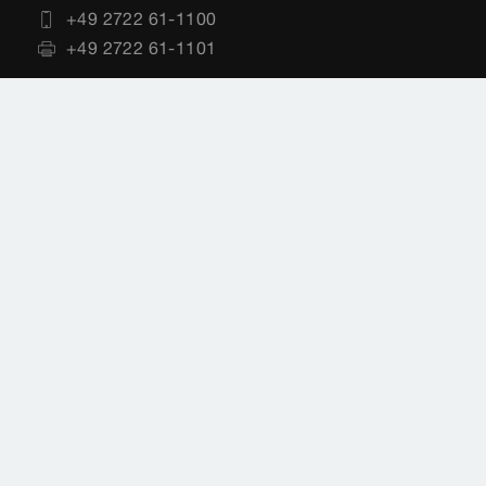
+49 2722 61-1100
+49 2722 61-1101
Planungssoftware
+49 (0) 2722 61-1700
+49 (0) 2722 61-1701
service-software@viega.de
Impressum