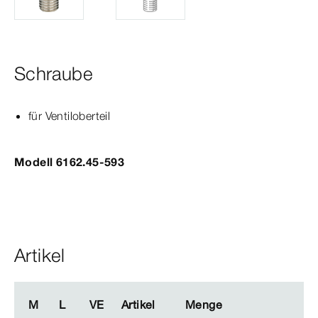
Schraube
für Ventiloberteil
Modell 6162.45-593
Artikel
M
M
L
L
VE
VE
Artikel
Artikel
Menge
Menge