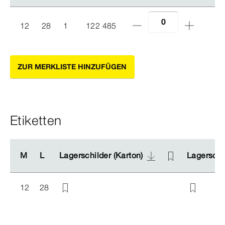
12
28
1
122 485
ZUR MERKLISTE HINZUFÜGEN
Etiketten
M
M
L
L
Lagerschilder (Karton)
Lagerschilder (Karton)
Lagerschil
Lagerschil
12
28