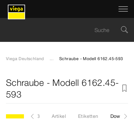
Viega Deutschland
...
Schraube - Modell 6162.45-593
Schraube - Modell 6162.45-
593
dell 6162.45-593
Artikel
Etiketten
Download