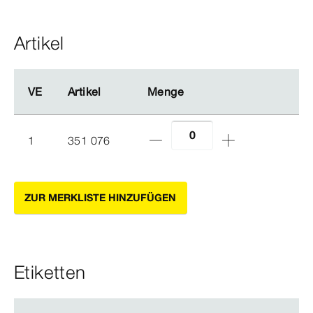
Artikel
VE
VE
Artikel
Artikel
Menge
Menge
1
351 076
ZUR MERKLISTE HINZUFÜGEN
Etiketten