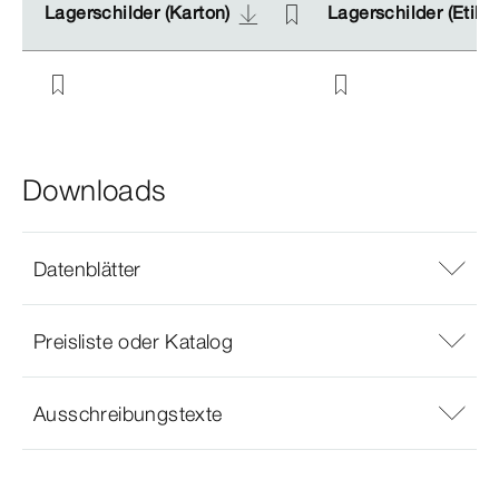
Lagerschilder (Karton)
Lagerschilder (Karton)
Lagerschilder (Etike
Lagerschilder (Etike
Downloads
Datenblätter
Preisliste oder Katalog
Ausschreibungstexte