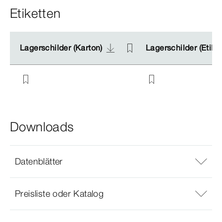
Etiketten
Lagerschilder (Karton)
Lagerschilder (Karton)
Lagerschilder (Etike
Lagerschilder (Etike
Downloads
Datenblätter
Preisliste oder Katalog