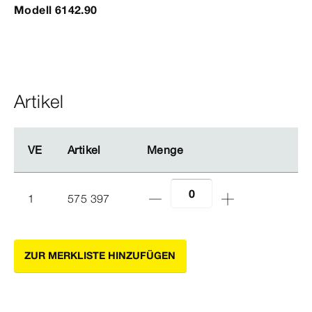
Modell 6142.90
Artikel
VE
VE
Artikel
Artikel
Menge
Menge
1
575 397
ZUR MERKLISTE HINZUFÜGEN