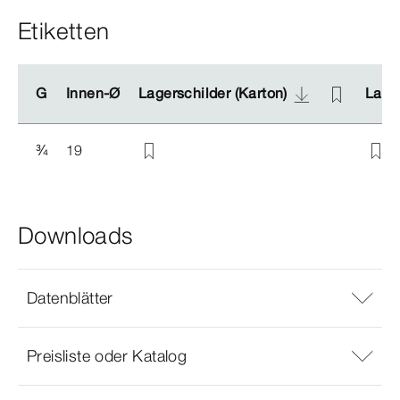
Etiketten
G
G
Innen-Ø
Innen-Ø
Lagerschilder (Karton)
Lagerschilder (Karton)
Lager
Lager
¾
19
Downloads
Datenblätter
Preisliste oder Katalog