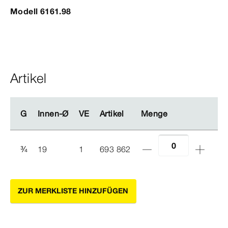
Modell 6161.98
Artikel
G
G
Innen-Ø
Innen-Ø
VE
VE
Artikel
Artikel
Menge
Menge
¾
19
1
693 862
ZUR MERKLISTE HINZUFÜGEN