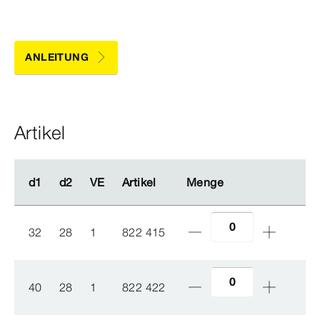
ANLEITUNG
Artikel
d1
d1
d2
d2
VE
VE
Artikel
Artikel
Menge
Menge
32
28
1
822 415
40
28
1
822 422