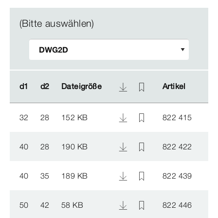
(Bitte auswählen)
d1
d1
d2
d2
Dateigröße
Dateigröße
Artikel
Artikel
32
28
152 KB
822 415
40
28
190 KB
822 422
40
35
189 KB
822 439
50
42
58 KB
822 446