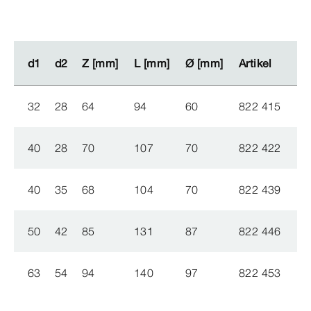
d1
d1
d2
d2
Z [mm]
Z [mm]
L [mm]
L [mm]
Ø
Ø
[mm]
[mm]
Artikel
Artikel
32
28
64
94
60
822 415
40
28
70
107
70
822 422
40
35
68
104
70
822 439
50
42
85
131
87
822 446
63
54
94
140
97
822 453