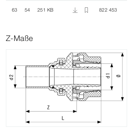
63
54
251 KB
822 453
Z-Maße