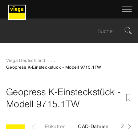
Viega Deutschland
...
Geopress K-Einsteckstück - Modell 9715.1TW
Geopress K-Einsteckstück -
Modell 9715.1TW
1TW
Artikel
Etiketten
CAD-Dateien
Z-Maß