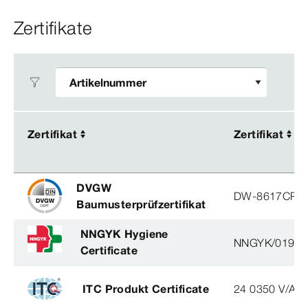
Zertifikate
Zertifikat
Zertifikat
Zertifikat
Zertifikat
DVGW
DW-8617CP0
Baumusterprüfzertifikat
NNGYK Hygiene
NNGYK/01930
Certificate
ITC Produkt Certificate
24 0350 V/AO