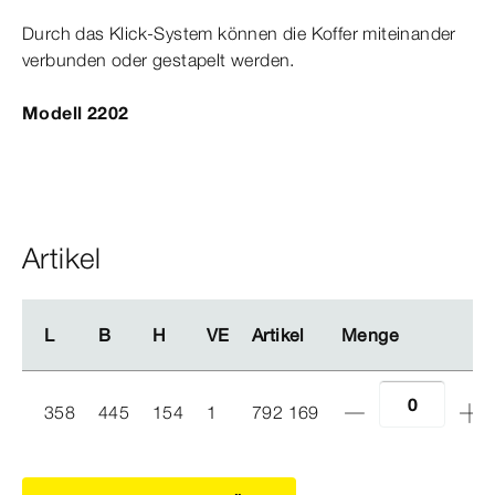
Durch das Klick-​System können die Koffer miteinander
verbunden oder gestapelt werden.
Modell 2202
Artikel
L
L
B
B
H
H
VE
VE
Artikel
Artikel
Menge
Menge
358
445
154
1
792 169