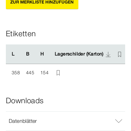
ZUR MERKLISTE HINZUFÜGEN
Etiketten
L
L
B
B
H
H
Lagerschilder (Karton)
Lagerschilder (Karton)
358
445
154
Downloads
Datenblätter