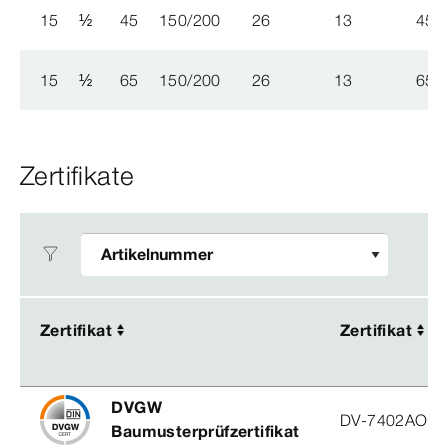
15
½
45
150/200
26
13
45
15
½
65
150/200
26
13
65
Zertifikate
Zertifikat
Zertifikat
Zertifikat
Zertifikat
DVGW
DV-7402AO29
Baumusterprüfzertifikat