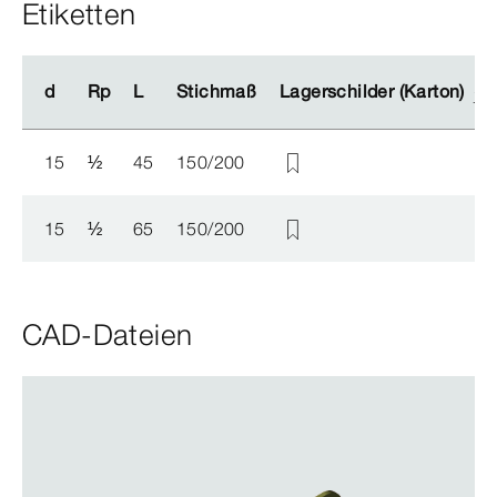
Etiketten
d
d
Rp
Rp
L
L
Stichmaß
Stichmaß
Lagerschilder (Karton)
Lagerschilder (Karton)
15
½
45
150/200
15
½
65
150/200
CAD-Dateien