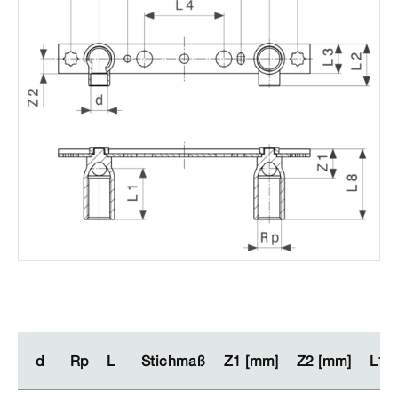
d
d
Rp
Rp
L
L
Stichmaß
Stichmaß
Z1 [mm]
Z1 [mm]
Z2 [mm]
Z2 [mm]
L1 
L1 