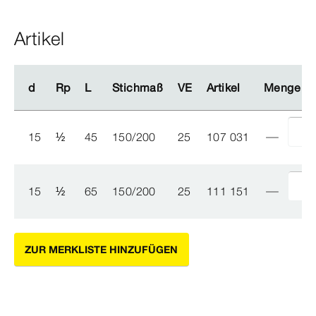
Artikel
d
d
Rp
Rp
L
L
Stichmaß
Stichmaß
VE
VE
Artikel
Artikel
Menge
Menge
15
½
45
150/200
25
107 031
15
½
65
150/200
25
111 151
ZUR MERKLISTE HINZUFÜGEN