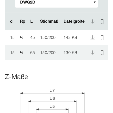
d
d
Rp
Rp
L
L
Stichmaß
Stichmaß
Dateigröße
Dateigröße
A
A
15
½
45
150/200
142 KB
1
15
½
65
150/200
130 KB
1
Z-Maße