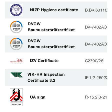
NIZP Hygiene certificate
B.BK.60110.1
DVGW
DV-7402AO29
Baumusterprüfzertifikat
DVGW
DV-7402AO29
Baumusterprüfzertifikat
IZV Certificate
C2790/26
VIK-HR Inspection
IP-L2-250224
Certificate 3.2
ÜA sign
R-15.2.3-21-