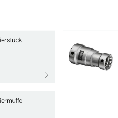
erstück
ermuffe