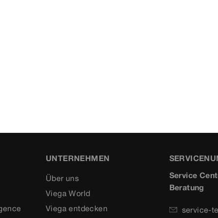
UNTERNEHMEN
SERVICEN
Service Cent
Über uns
Beratung
Viega World
igence
Viega entdecken
service-t