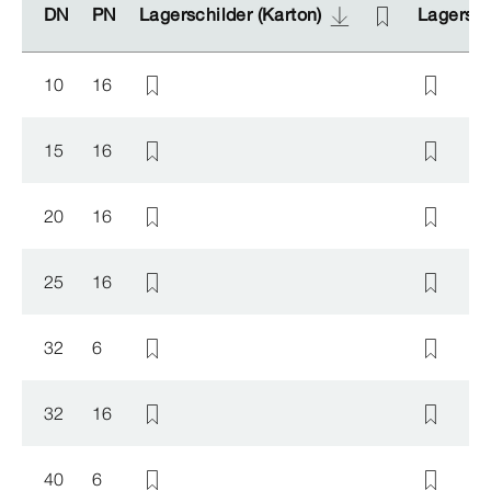
DN
DN
PN
PN
Lagerschilder (Karton)
Lagerschilder (Karton)
Lagerschi
Lagerschi
10
16
15
16
20
16
25
16
32
6
32
16
40
6