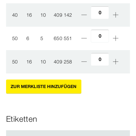
40
16
10
409 142
50
6
5
650 551
50
16
10
409 258
ZUR MERKLISTE HINZUFÜGEN
Etiketten