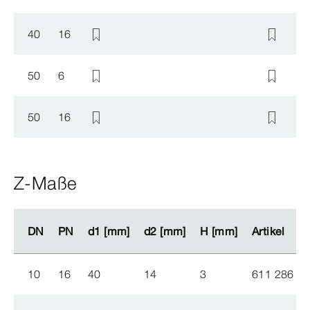
40
16
50
6
50
16
Z-Maße
DN
DN
PN
PN
d1 [mm]
d1 [mm]
d2 [mm]
d2 [mm]
H [mm]
H [mm]
Artikel
Artikel
10
16
40
14
3
611 286