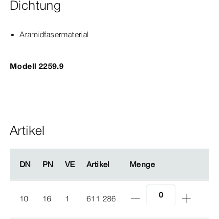
Dichtung
Aramidfasermaterial
Modell 2259.9
Artikel
DN
DN
PN
PN
VE
VE
Artikel
Artikel
Menge
Menge
10
16
1
611 286