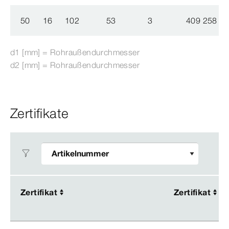
50
16
102
53
3
409 258
d1 [mm] = Rohraußendurchmesser
d2 [mm] = Rohraußendurchmesser
Zertifikate
Zertifikat
Zertifikat
Zertifikat
Zertifikat