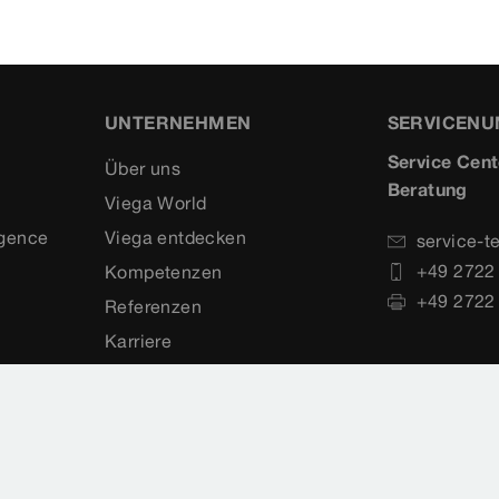
UNTERNEHMEN
SERVICEN
Service Cent
Über uns
Beratung
Viega World
igence
Viega entdecken
service-t
+49 2722
Kompetenzen
+49 2722
Referenzen
Karriere
Medien
Compliance Kodex
LKSG
Viega Blog