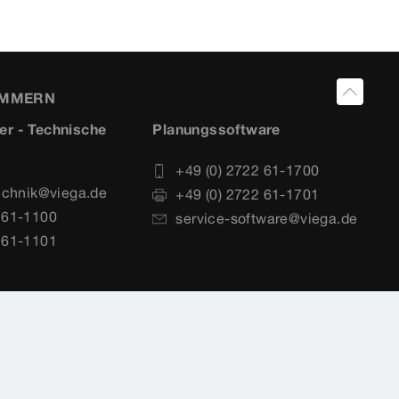
UMMERN
er - Technische
Planungssoftware
+49 (0) 2722 61-1700
echnik@viega.de
+49 (0) 2722 61-1701
 61-1100
service-software@viega.de
 61-1101