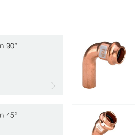
en 90°
en 45°