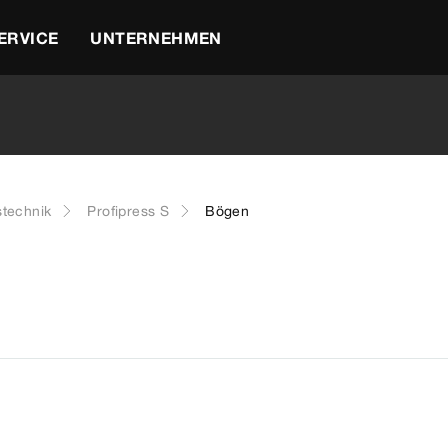
ERVICE
UNTERNEHMEN
stechnik
Profipress S
Bögen