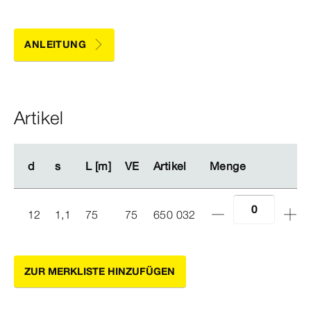
ANLEITUNG
Artikel
d
d
s
s
L [m]
L [m]
VE
VE
Artikel
Artikel
Menge
Menge
12
1,1
75
75
650 032
ZUR MERKLISTE HINZUFÜGEN