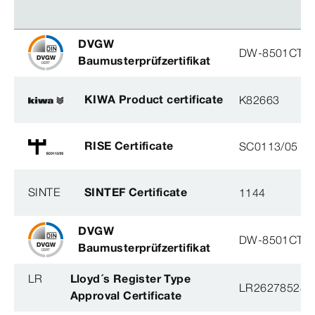
DVGW
DW-8501CT0
Baumusterprüfzertifikat
KIWA Product certificate
K82663
RISE Certificate
SC0113/05
SINTE
SINTEF Certificate
1144
DVGW
DW-8501CT0
Baumusterprüfzertifikat
LR
Lloyd´s Register Type
LR26278528T
Approval Certificate