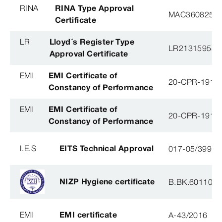
RINA
RINA Type Approval
MAC360825X
Certificate
LR
Lloyd´s Register Type
LR21315958T
Approval Certificate
EMI
EMI Certificate of
20-CPR-191-(
Constancy of Performance
EMI
EMI Certificate of
20-CPR-191-(
Constancy of Performance
I.E.S
EITS Technical Approval
017-05/3991-
NIZP Hygiene certificate
B.BK.60110.0
EMI
EMI certificate
A-43/2016