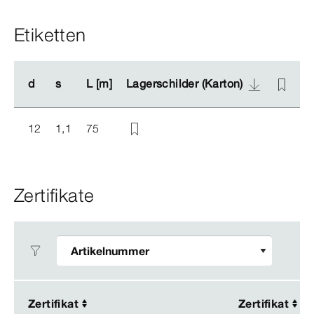
Etiketten
d
d
s
s
L [m]
L [m]
Lagerschilder (Karton)
Lagerschilder (Karton)
L
L
12
1,1
75
Zertifikate
Zertifikat
Zertifikat
Zertifikat
Zertifikat