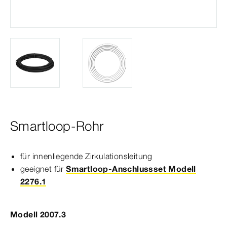
Smartloop-Rohr
für innen­
liegend
e Zirku­
la
tions
leitung
geeignet für
Smartloop-Anschlussset Modell
2276.1
Modell 2007.3