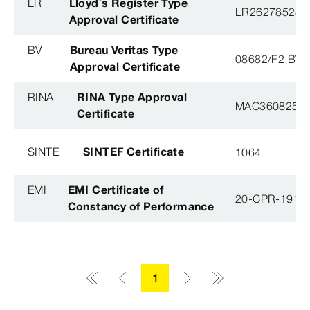
LR
Lloyd´s Register Type
LR26278528T
Approval Certificate
BV
Bureau Veritas Type
08682/F2 BV
Approval Certificate
RINA
RINA Type Approval
MAC360825X
Certificate
SINTE
SINTEF Certificate
1064
EMI
EMI Certificate of
20-CPR-191-(
Constancy of Performance
1