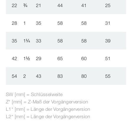
22
¾
21
44
41
25
28
1
35
58
58
31
35
1
¼
33
58
58
39
42
1
½
29
65
60
51
54
2
43
83
80
55
SW [mm] = Schlüsselweite
Z* [mm] = Z-​Maß der Vorgängerversion
L1* [mm] = Länge der Vorgängerversion
L2* [mm] = Länge der Vorgängerversion