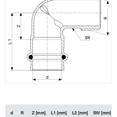
d
d
R
R
Z [mm]
Z [mm]
L1 [mm]
L1 [mm]
L2 [mm]
L2 [mm]
SW [mm]
SW [mm]