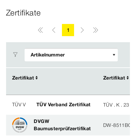
Zertifikate
1
Zertifikat
Zertifikat
Zertifikat
Zertifikat
TÜV V
TÜV Verband Zertifikat
TÜV . K . 23 - 
DVGW
DW-8511BQ0
Baumusterprüfzertifikat