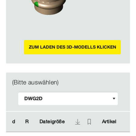
ZUM LADEN DES 3D-MODELLS KLICKEN
(Bitte auswählen)
d
d
R
R
Dateigröße
Dateigröße
Artikel
Artikel