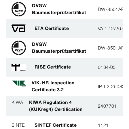
DVGW
DW-8501AP3
Baumusterprüfzertifikat
ETA Certificate
VA 1.12/2078
DVGW
DW-8501AP3
Baumusterprüfzertifikat
RISE Certificate
0134/05
VIK-HR Inspection
IP-L2-250825
Certificate 3.2
KIWA
KIWA Regulation 4
2407701
(KUKreg4) Certification
SINTE
SINTEF Certificate
1121