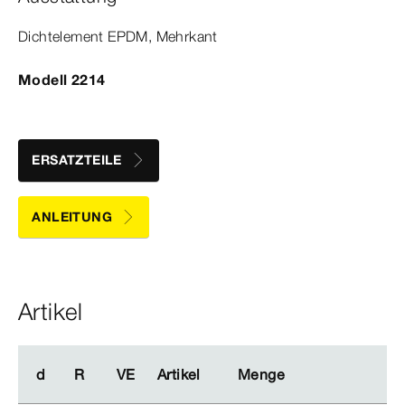
Dicht­
element
EPDM, Mehrkant
Modell 2214
ERSATZTEILE
ANLEITUNG
Artikel
d
d
R
R
VE
VE
Artikel
Artikel
Menge
Menge