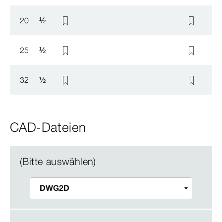
20
½
25
½
32
½
CAD-Dateien
(Bitte auswählen)