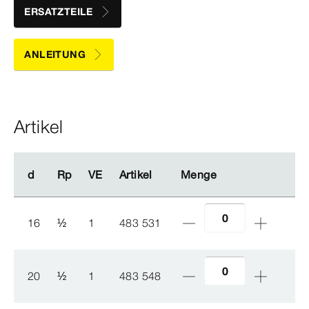
ERSATZTEILE
ANLEITUNG
Artikel
d
d
Rp
Rp
VE
VE
Artikel
Artikel
Menge
Menge
16
½
1
483 531
20
½
1
483 548