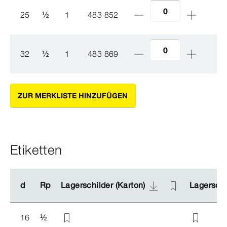
25
½
1
483 852
32
½
1
483 869
ZUR MERKLISTE HINZUFÜGEN
Etiketten
d
d
Rp
Rp
Lagerschilder (Karton)
Lagerschilder (Karton)
Lagerschil
Lagerschil
16
½