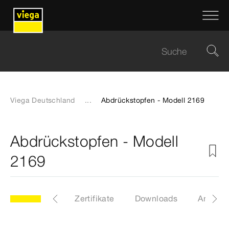
Viega Deutschland
...
Abdrückstopfen - Modell 2169
Abdrückstopfen - Modell
2169
CAD-Dateien
Zertifikate
Downloads
Anleitu