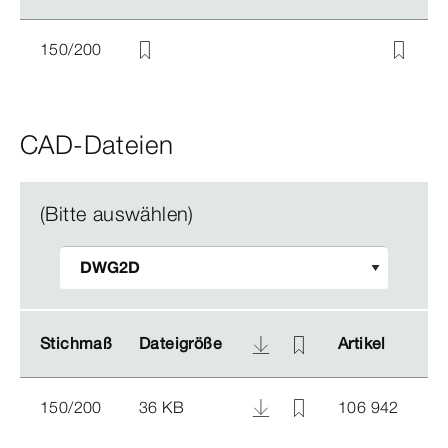
150/200
CAD-Dateien
(Bitte auswählen)
Stichmaß
Stichmaß
Dateigröße
Dateigröße
Artikel
Artikel
150/200
36 KB
106 942