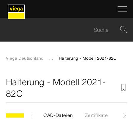
Viega Deutschland
...
Halterung - Modell 2021-82C
Halterung - Modell 2021-
82C
Etiketten
CAD-Dateien
Zertifikate
Down