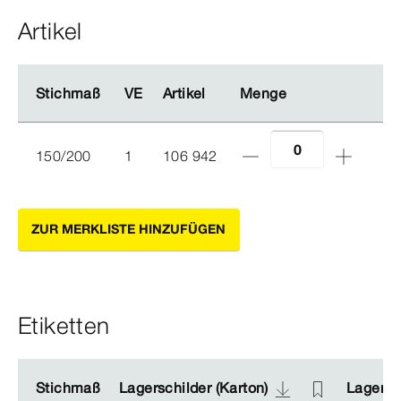
Artikel
Stichmaß
Stichmaß
VE
VE
Artikel
Artikel
Menge
Menge
150/200
1
106 942
ZUR MERKLISTE HINZUFÜGEN
Etiketten
Stichmaß
Stichmaß
Lagerschilder (Karton)
Lagerschilder (Karton)
Lagersch
Lagersch