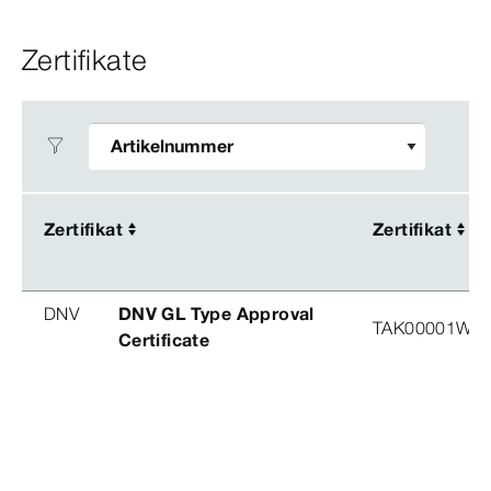
Zertifikate
Zertifikat
Zertifikat
Zertifikat
Zertifikat
DNV
DNV GL Type Approval
TAK00001W8
Certificate