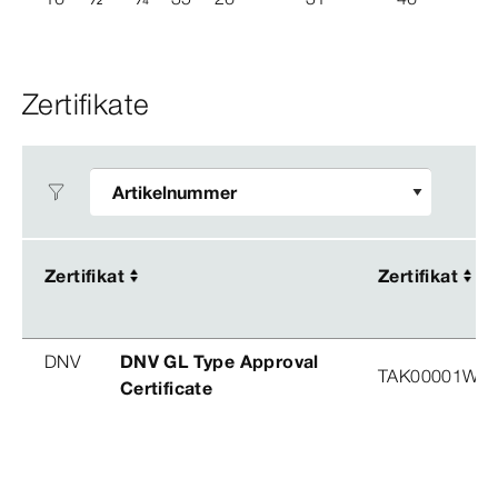
Zertifikate
Zertifikat
Zertifikat
Zertifikat
Zertifikat
DNV
DNV GL Type Approval
TAK00001W8
Certificate