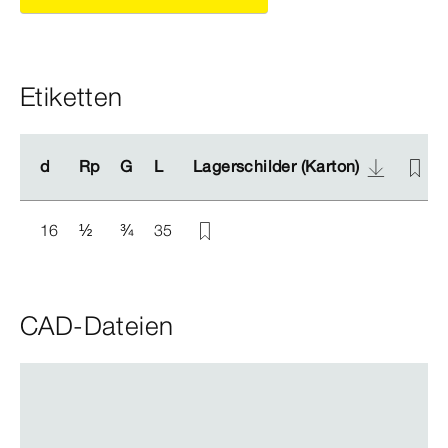
Etiketten
d
d
Rp
Rp
G
G
L
L
Lagerschilder (Karton)
Lagerschilder (Karton)
16
½
¾
35
CAD-Dateien