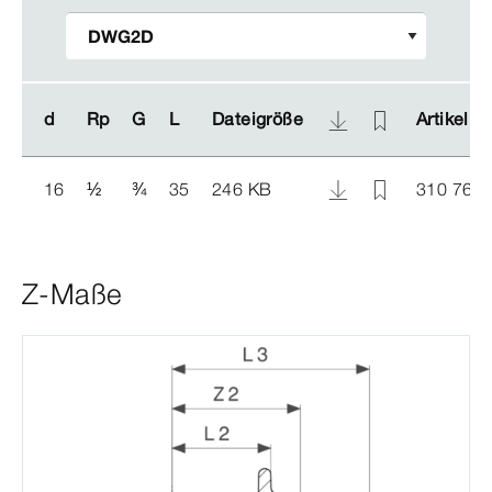
d
d
Rp
Rp
G
G
L
L
Dateigröße
Dateigröße
Artikel
Artikel
16
½
¾
35
246 KB
310 769
Z-Maße