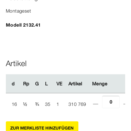
Montageset
Modell 2132.41
Artikel
d
d
Rp
Rp
G
G
L
L
VE
VE
Artikel
Artikel
Menge
Menge
16
½
¾
35
1
310 769
ZUR MERKLISTE HINZUFÜGEN