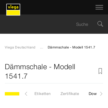
Viega Deutschland
...
Dämmschale - Modell 1541.7
Dämmschale - Modell
1541.7
.7
Artikel
Etiketten
Zertifikate
Download