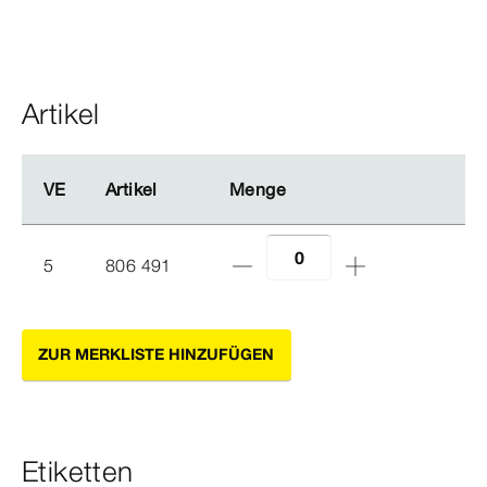
Artikel
VE
VE
Artikel
Artikel
Menge
Menge
5
806 491
ZUR MERKLISTE HINZUFÜGEN
Etiketten