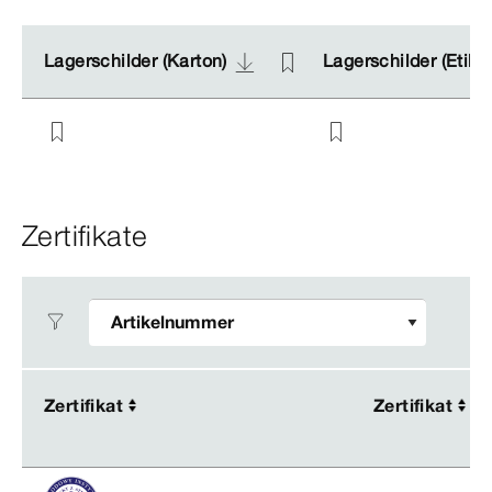
Lagerschilder (Karton)
Lagerschilder (Karton)
Lagerschilder (Etike
Lagerschilder (Etike
Zertifikate
Zertifikat
Zertifikat
Zertifikat
Zertifikat