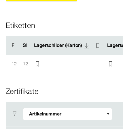
Etiketten
F
F
Sl
Sl
Lagerschilder (Karton)
Lagerschilder (Karton)
Lagerschil
Lagerschil
12
12
Zertifikate