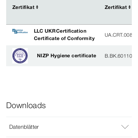
Zertifikat
Zertifikat
Zertifikat
Zertifikat
LLC UKRCertification
UA.CRT.00852
Certificate of Conformity
NIZP Hygiene certificate
B.BK.60110.0
Downloads
Datenblätter