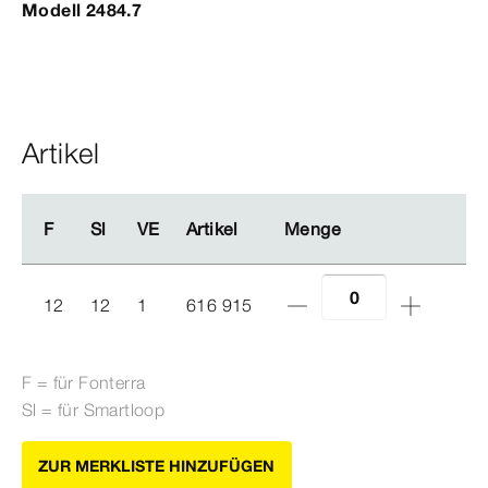
Modell 2484.7
Artikel
F
F
Sl
Sl
VE
VE
Artikel
Artikel
Menge
Menge
12
12
1
616 915
F = für Fonterra
Sl = für Smartloop
ZUR MERKLISTE HINZUFÜGEN