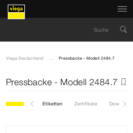
Viega Deutschland
...
Pressbacke - Modell 2484.7
Pressbacke - Modell 2484.7
.7
Artikel
Etiketten
Zertifikate
Download