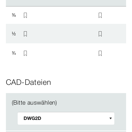
⅜
½
¾
CAD-Dateien
(Bitte auswählen)