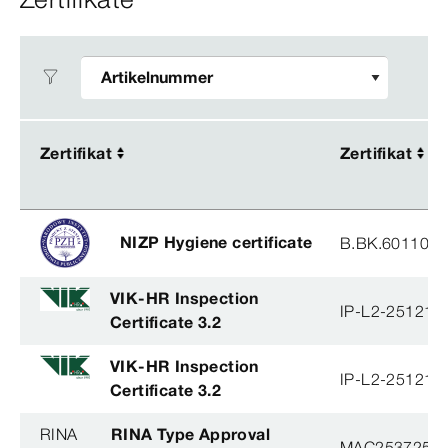
Zertifikat
Zertifikat
Zertifikat
Zertifikat
NIZP Hygiene certificate
B.BK.60110.0
VIK-HR Inspection
IP-L2-251215
Certificate 3.2
VIK-HR Inspection
IP-L2-251215
Certificate 3.2
RINA
RINA Type Approval
MAC253725XG