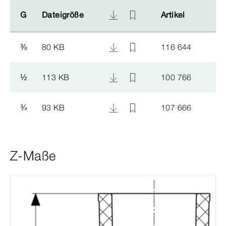
G
G
Dateigröße
Dateigröße
Artikel
Artikel
⅜
80 KB
116 644
½
113 KB
100 766
¾
93 KB
107 666
Z-Maße