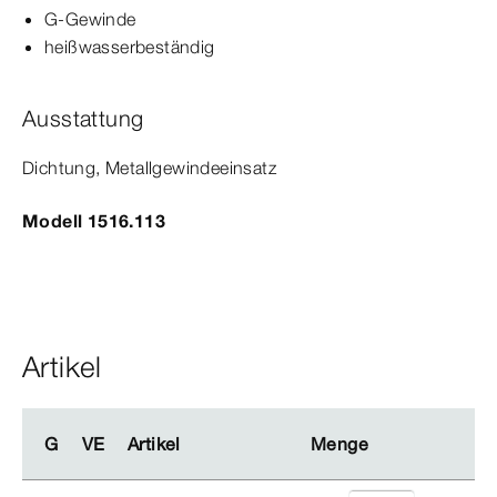
G-​Gewinde
heißwasserbeständig
Ausstattung
Dichtung, Metallgewindeeinsatz
Modell 1516.113
Artikel
G
G
VE
VE
Artikel
Artikel
Menge
Menge