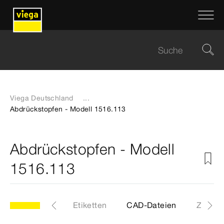
Viega Deutschland
...
Abdrückstopfen - Modell 1516.113
Abdrückstopfen - Modell
1516.113
113
Artikel
Etiketten
CAD-Dateien
Z-Maß