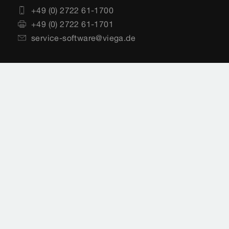
+49 (0) 2722 61-1700
+49 (0) 2722 61-1701
service-software@viega.de
Impressum
Rechtshinweise
Sitemap
Videoüberwachung
Datenschutz
Länderauswahl
Cookie-Einstellungen