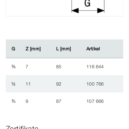
G
G
Z [mm]
Z [mm]
L [mm]
L [mm]
Artikel
Artikel
⅜
7
85
116 644
½
11
92
100 766
¾
9
87
107 666
Zertifikate