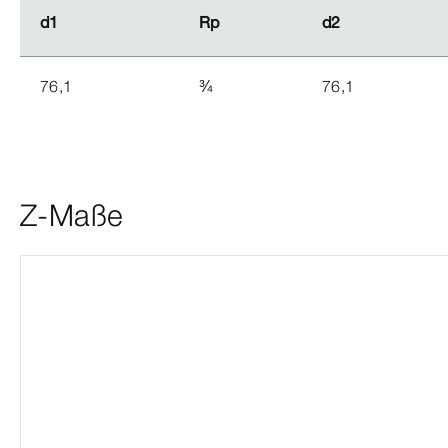
d1
d1
Rp
Rp
d2
d2
76,1
¾
76,1
Z-Maße