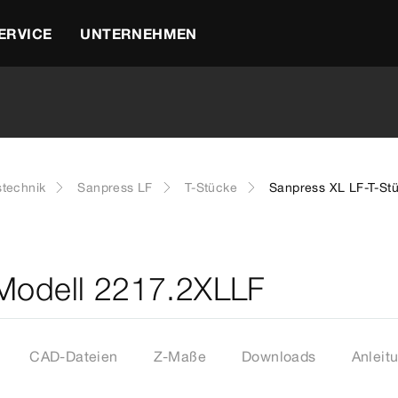
ERVICE
UNTERNEHMEN
stechnik
Sanpress LF
T-Stücke
Sanpress XL LF-T-St
 Modell 2217.2XLLF
CAD-Dateien
Z-Maße
Downloads
Anleit