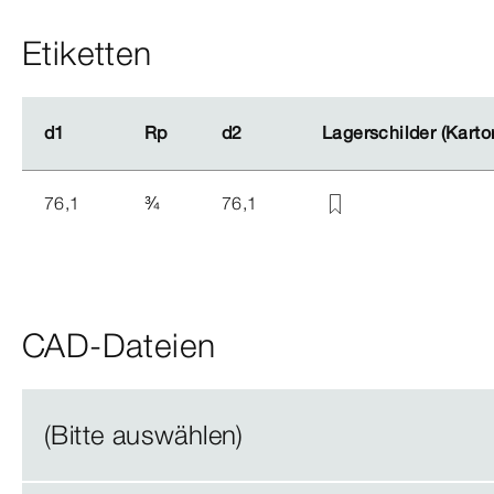
Etiketten
d1
d1
Rp
Rp
d2
d2
Lagerschilder (Karto
Lagerschilder (Karto
76,1
¾
76,1
CAD-Dateien
(Bitte auswählen)