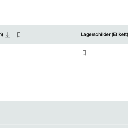
n)
n)
Lagerschilder (Etikett
Lagerschilder (Etikett