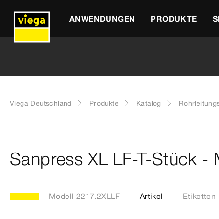
ANWENDUNGEN
PRODUKTE
S
Viega Deutschland
Produkte
Katalog
Rohrleitung
Sanpress XL LF-T-Stück -
Modell 2217.2XLLF
Artikel
Etiketten