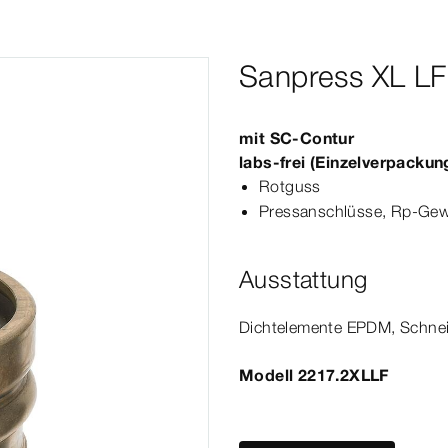
Sanpress XL LF
mit
SC‑Contur
labs-​frei (Einzelverpackun
Rotguss
Pressanschlüsse,
Rp‑Gew
Ausstattung
Dicht­
element
e EPDM, Schnei
Modell 2217.2XLLF