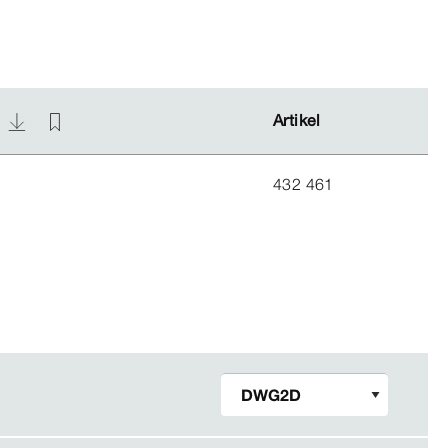
)
)
Artikel
Artikel
432 461