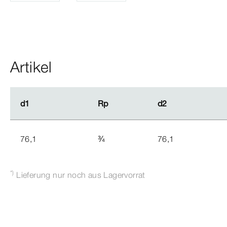
Artikel
d1
d1
Rp
Rp
d2
d2
76,1
¾
76,1
*)
Lieferung nur noch aus Lagervorrat