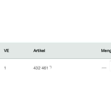
VE
VE
Artikel
Artikel
Men
Men
*)
1
432 461