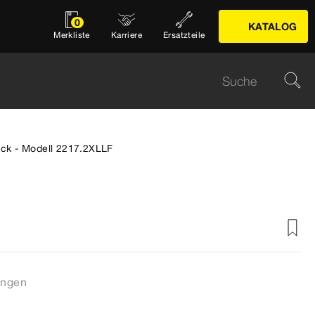
0
KATALOG
Merkliste
Karriere
Ersatzteile
ück - Modell 2217.2XLLF
ungen