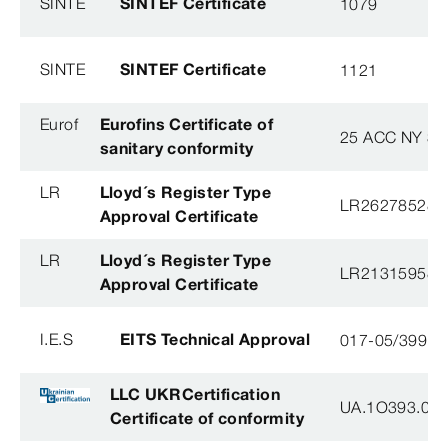
SINTE
SINTEF Certificate
1079
SINTE
SINTEF Certificate
1121
Eurof
Eurofins Certificate of
25 ACC NY 38
sanitary conformity
LR
Lloyd´s Register Type
LR26278528T
Approval Certificate
LR
Lloyd´s Register Type
LR21315958T
Approval Certificate
I.E.S
EITS Technical Approval
017-05/3991-
LLC UKRCertification
UA.1O393.003
Certificate of conformity