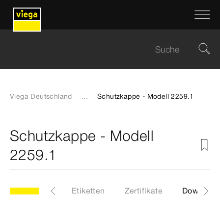
Viega Deutschland
...
Schutzkappe - Modell 2259.1
Schutzkappe - Modell
2259.1
9.1
Artikel
Etiketten
Zertifikate
Download