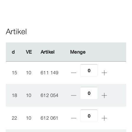
Artikel
d
d
VE
VE
Artikel
Artikel
Menge
Menge
15
10
611 149
18
10
612 054
22
10
612 061