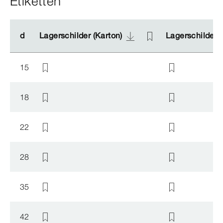
Etiketten
d
d
Lagerschilder (Karton)
Lagerschilder (Karton)
Lagerschilder (
Lagerschilder (
15
18
22
28
35
42