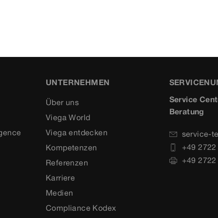
UNTERNEHMEN
SERVICEN
Service Cent
Über uns
Beratung
Viega World
igence
Viega entdecken
service-t
+49 2722
Kompetenzen
+49 2722
Referenzen
Karriere
Medien
Compliance Kodex