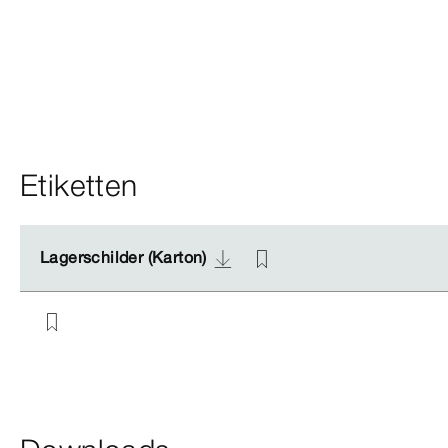
Etiketten
Lagerschilder (Karton)
Lagerschilder (Karton)