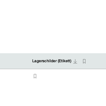
Lagerschilder (Etikett)
Lagerschilder (Etikett)