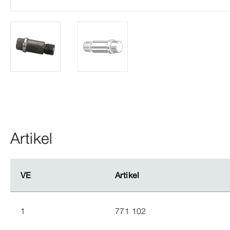
Artikel
VE
VE
Artikel
Artikel
1
771 102