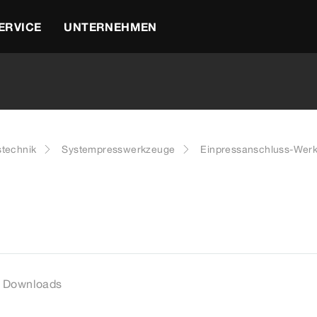
ERVICE
UNTERNEHMEN
stechnik
Systempresswerkzeuge
Einpressanschluss-Wer
Downloads