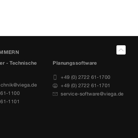
UMMERN
er - Technische
Planungssoftware
+49 (0) 2722 61-1700
echnik@viega.de
+49 (0) 2722 61-1701
 61-1100
service-software@viega.de
 61-1101