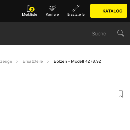
0
KATALOG
Merkliste
Karriere
Ersatzteile
kzeuge
Ersatzteile
Bolzen - Modell 4278.92