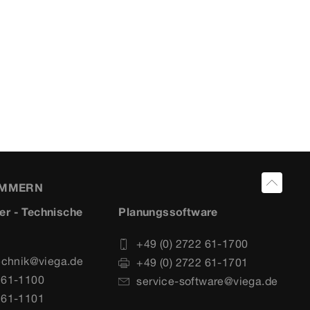
UMMERN
er - Technische
Planungssoftware
+49 (0) 2722 61-1700
echnik@viega.de
+49 (0) 2722 61-1701
 61-1100
service-software@viega.de
 61-1101