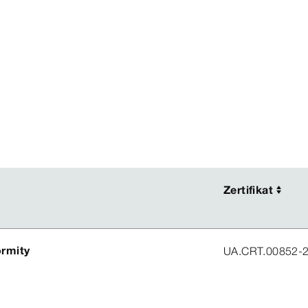
Zertifikat
Zertifikat
ormity
UA.CRT.00852-