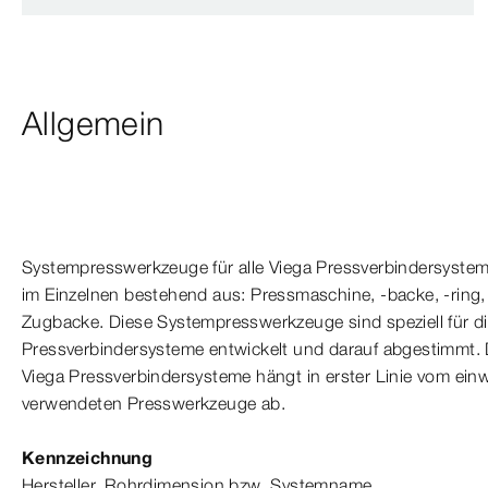
Allgemein
Systempresswerkzeuge für alle Viega
Press
verbinder
system
im Einzelnen bestehend aus: Press­
maschine
, -backe, -ring
Zugbacke. Diese Systempresswerkzeuge sind speziell für di
Press
verbinder
systeme entwickelt und darauf abgestimmt. 
Viega
Press
verbinder
systeme hängt in erster Linie vom ein
verwendeten Presswerkzeuge ab.
Kennzeichnung
Hersteller, Rohrdimension bzw. Systemname