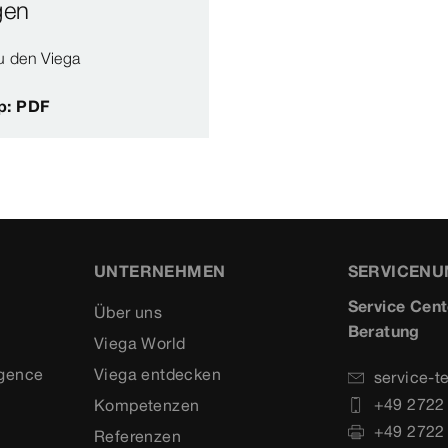
gen
u den Viega
p: PDF
UNTERNEHMEN
SERVICEN
Service Cent
Über uns
Beratung
Viega World
igence
Viega entdecken
service-t
+49 2722
Kompetenzen
+49 2722
Referenzen