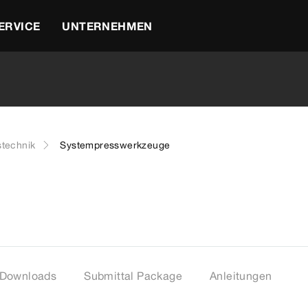
ERVICE
UNTERNEHMEN
stechnik
Systempresswerkzeuge
Downloads
Submittal Package
Anleitungen