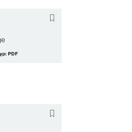
ge
typ: PDF