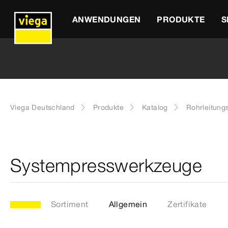
ANWENDUNGEN
PRODUKTE
S
Viega Deutschland
Produkte
Katalog
Rohrleitung
Systempresswerkzeuge
Sortiment
Allgemein
Zertifikate