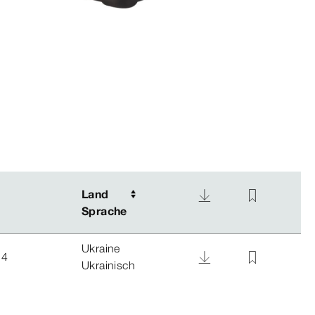
Land
Land
Sprache
Sprache
Ukraine
24
Ukrainisch