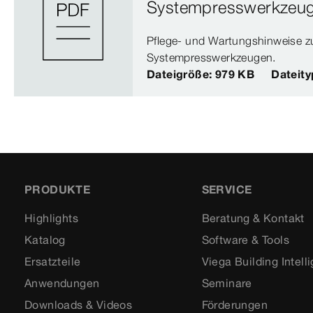
Systempresswerkzeu
Pflege- und Wartungshinweise z
Systempresswerkzeugen.
Dateigröße: 979 KB
Dateity
PRODUKTE
SERVICE
Highlights
Beratung & Kontakt
Katalog
Software & Tools
Ersatzteile
Viega Building Intell
Anwendungen
Seminare
Downloads & Videos
Förderungen