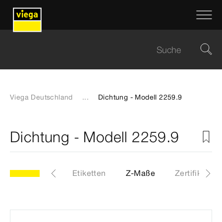
Viega Deutschland
...
Dichtung - Modell 2259.9
Dichtung - Modell 2259.9
9.9
Artikel
Etiketten
Z-Maße
Zertifikate