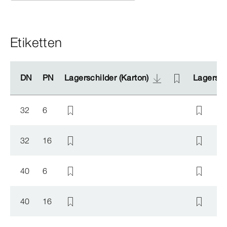
Etiketten
DN
DN
PN
PN
Lagerschilder (Karton)
Lagerschilder (Karton)
Lagerschi
Lagerschi
32
6
32
16
40
6
40
16