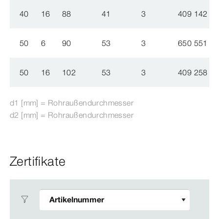
40
16
88
41
3
409 142
50
6
90
53
3
650 551
50
16
102
53
3
409 258
d1 [mm] = Rohraußendurchmesser
d2 [mm] = Rohraußendurchmesser
Zertifikate