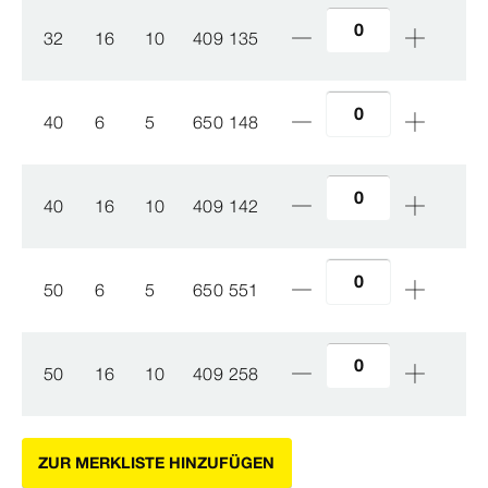
32
16
10
409 135
40
6
5
650 148
40
16
10
409 142
50
6
5
650 551
50
16
10
409 258
ZUR MERKLISTE HINZUFÜGEN