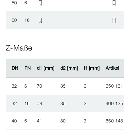
50
6
50
16
Z-Maße
DN
DN
PN
PN
d1 [mm]
d1 [mm]
d2 [mm]
d2 [mm]
H [mm]
H [mm]
Artikel
Artikel
32
6
70
35
3
650 131
32
16
78
35
3
409 135
40
6
41
80
3
650 148