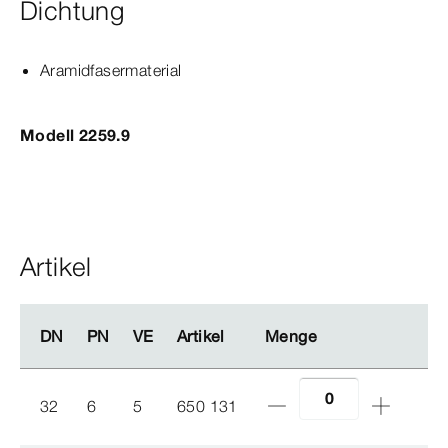
Dichtung
Aramidfasermaterial
Modell 2259.9
Artikel
DN
DN
PN
PN
VE
VE
Artikel
Artikel
Menge
Menge
32
6
5
650 131