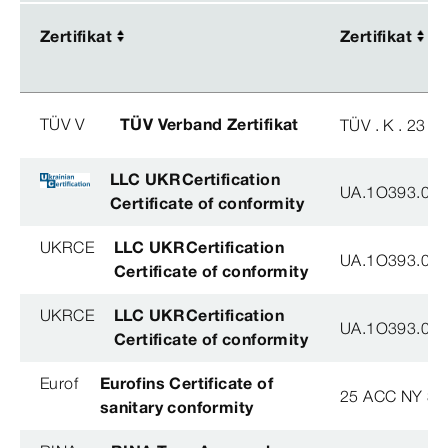
Zertifikat
Zertifikat
Zertifikat
Zertifikat
TÜV V
TÜV Verband Zertifikat
TÜV . K . 23 - 
LLC UKRCertification
UA.1O393.003
Certificate of conformity
UKRCE
LLC UKRCertification
UA.1O393.003
Certificate of conformity
UKRCE
LLC UKRCertification
UA.1O393.003
Certificate of conformity
Eurof
Eurofins Certificate of
25 ACC NY 38
sanitary conformity