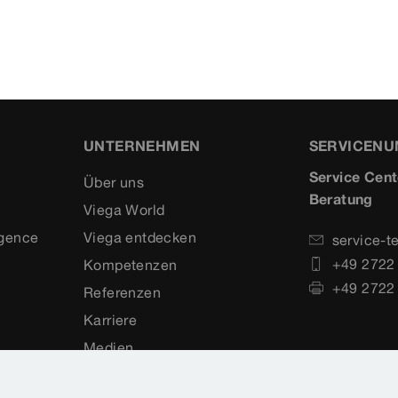
UNTERNEHMEN
SERVICEN
Service Cent
Über uns
Beratung
Viega World
igence
Viega entdecken
service-t
+49 2722
Kompetenzen
+49 2722
Referenzen
Karriere
Medien
Compliance Kodex