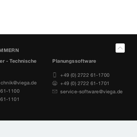
UMMERN
er - Technische
Planungssoftware
+49 (0) 2722 61-1700
echnik@viega.de
+49 (0) 2722 61-1701
 61-1100
service-software@viega.de
 61-1101