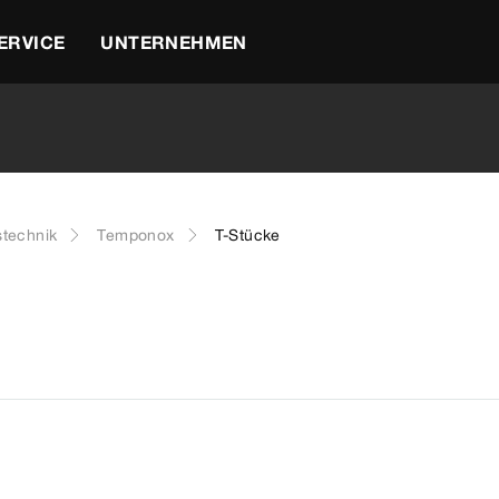
ERVICE
UNTERNEHMEN
stechnik
Temponox
T-Stücke