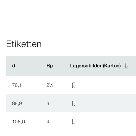
Etiketten
d
d
Rp
Rp
Lagerschilder (Karton)
Lagerschilder (Karton)
76,1
2
½
88,9
3
108,0
4