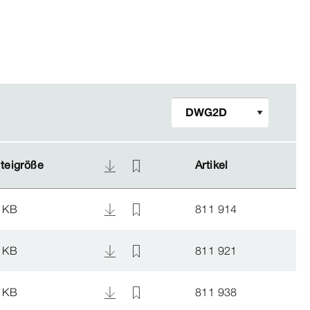
teigröße
teigröße
Artikel
Artikel
 KB
811 914
 KB
811 921
 KB
811 938