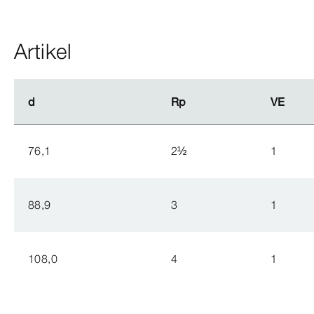
Artikel
d
d
Rp
Rp
VE
VE
76,1
2
½
1
88,9
3
1
108,0
4
1