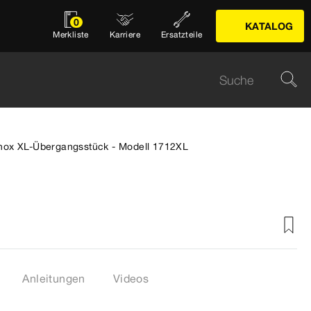
0
KATALOG
Merkliste
Karriere
Ersatzteile
ox XL-Übergangsstück - Modell 1712XL
Anleitungen
Videos