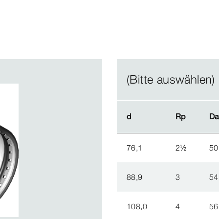
(Bitte auswählen)
d
d
Rp
Rp
Da
Da
76,1
2
½
50
88,9
3
54
108,0
4
56