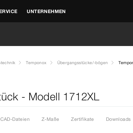
ERVICE
UNTERNEHMEN
stechnik
Temponox
Übergangsstücke/-bögen
Tempon
ück - Modell 1712XL
CAD-Dateien
Z-Maße
Zertifikate
Downloads