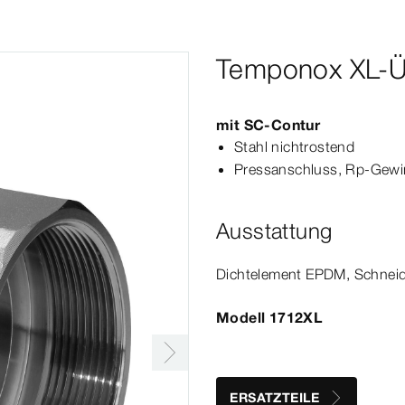
Temponox XL-Ü
mit
SC‑Contur
Stahl nichtrostend
Press­
anschluss
,
Rp‑Gewi
Ausstattung
Dicht­
element
EPDM, Schneidr
Modell 1712XL
ERSATZTEILE