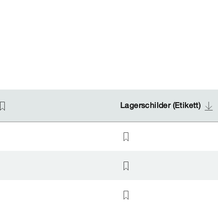
Lagerschilder (Etikett)
Lagerschilder (Etikett)