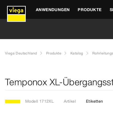
ANWENDUNGEN
PRODUKTE
S
Viega Deutschland
Produkte
Katalog
Rohrleitung
Temponox XL-Übergangsst
Modell 1712XL
Artikel
Etiketten