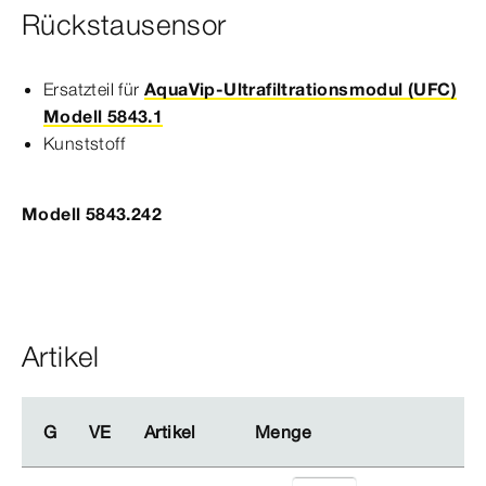
Rückstausensor
Ersatzteil für
AquaVip-Ultrafiltrationsmodul (UFC)
Modell 5843.1
Kunststoff
Modell 5843.242
Artikel
G
G
VE
VE
Artikel
Artikel
Menge
Menge