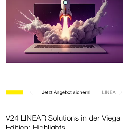
Highlights V24
Jetzt Angebot sichern!
LINEAR Solu
V24 LINEAR Solutions in der Viega
Edition: Highlights