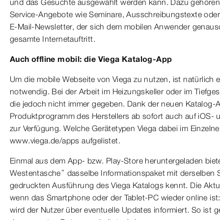
und das Gesuchte ausgewählt werden kann. Dazu gehören
Service-Angebote wie Seminare, Ausschreibungstexte oder
E-Mail-Newsletter, der sich dem mobilen Anwender genauso 
gesamte Internetauftritt.
Auch offline mobil: die Viega Katalog-App
Um die mobile Webseite von Viega zu nutzen, ist natürlich 
notwendig. Bei der Arbeit im Heizungskeller oder im Tiefg
die jedoch nicht immer gegeben. Dank der neuen Katalog-
Produktprogramm des Herstellers ab sofort auch auf iOS- u
zur Verfügung. Welche Gerätetypen Viega dabei im Einzelnen
www.viega.de/apps aufgelistet.
Einmal aus dem App- bzw. Play-Store heruntergeladen biete
Westentasche“ dasselbe Informationspaket mit derselben S
gedruckten Ausführung des Viega Katalogs kennt. Die Aktua
wenn das Smartphone oder der Tablet-PC wieder online ist
wird der Nutzer über eventuelle Updates informiert. So ist 