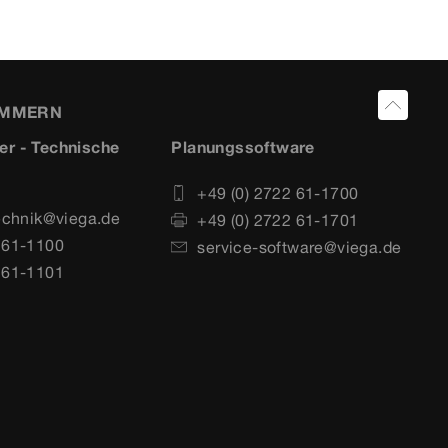
UMMERN
er - Technische
Planungssoftware
+49 (0) 2722 61-1700
echnik@viega.de
+49 (0) 2722 61-1701
 61-1100
service-software@viega.de
 61-1101