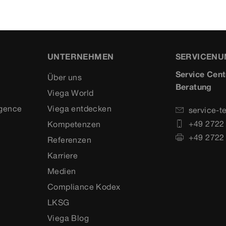
UNTERNEHMEN
SERVICEN
Service Cent
Über uns
Beratung
Viega World
igence
Viega entdecken
service-t
+49 2722
Kompetenzen
+49 2722
Referenzen
Karriere
Medien
Compliance Kodex
LKSG
Viega Blog