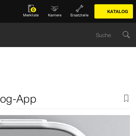
0
KATALOG
Merkliste
Karriere
Ersatzteile
alog-App