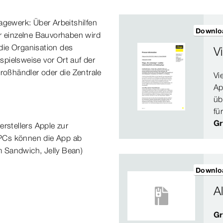
agewerk: Über Arbeitshilfen
Downlo
ür einzelne Bauvorhaben wird
die Organisation des
V
ispielsweise vor Ort auf der
großhändler oder die Zentrale
Vi
Ap
üb
fü
Gr
rstellers Apple zur
-PCs können die App ab
 Sandwich, Jelly Bean)
Downlo
A
Gr