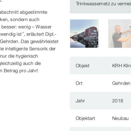
Trinkwassernetz zu verme
sabschnitt abgestimmte
iken, sondern auch
r besser: wenig – Wasser
endig ist“, erläutert Dipl.-
 Gehrden. Das gewährleistet
e intelligente Sensorik der
 nur die hygienisch
eichzeitig auch die
Objekt
KRH Kli
n Betrag pro Jahr!
Ort
Gehrden
Jahr
2018
Objektart
Neubau