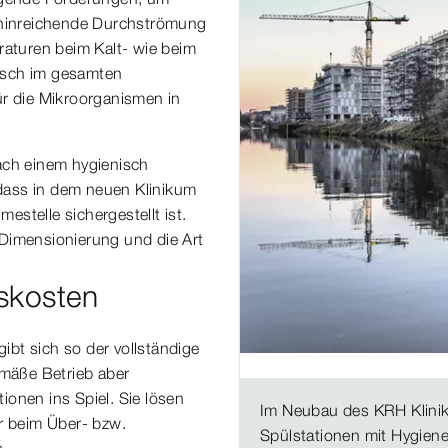
e hinreichende Durchströmung
raturen beim Kalt- wie beim
usch im gesamten
ür die Mikroorganismen in
ach einem hygienisch
dass in dem neuen Klinikum
stelle sichergestellt ist.
 Dimensionierung und die Art
skosten
gibt sich so der vollständige
mäße Betrieb aber
onen ins Spiel. Sie lösen
Im Neubau des KRH Klinik
er beim Über- bzw.
Spülstationen mit Hygiene
s.