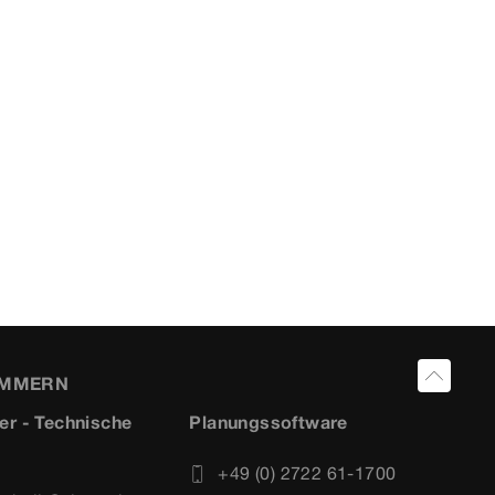
UMMERN
er - Technische
Planungssoftware
+49 (0) 2722 61-1700