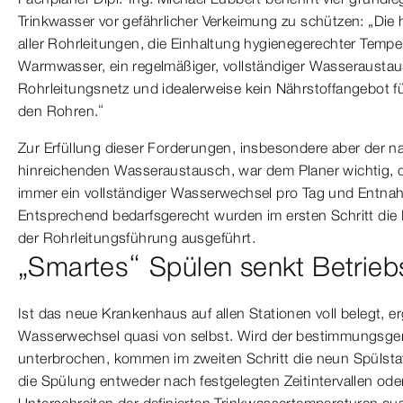
Trinkwasser vor gefährlicher Verkeimung zu schützen: „Di
aller Rohrleitungen, die Einhaltung hygienegerechter Tempe
Warmwasser, ein regelmäßiger, vollständiger Wasserausta
Rohrleitungsnetz und idealerweise kein Nährstoffangebot f
den Rohren.“
Zur Erfüllung dieser Forderungen, insbesondere aber der n
hinreichenden Wasseraustausch, war dem Planer wichtig, 
immer ein vollständiger Wasserwechsel pro Tag und Entnahme
Entsprechend bedarfsgerecht wurden im ersten Schritt die
der Rohrleitungsführung ausgeführt.
„Smartes“ Spülen senkt Betrieb
Ist das neue Krankenhaus auf allen Stationen voll belegt, er
Wasserwechsel quasi von selbst. Wird der bestimmungsge
unterbrochen, kommen im zweiten Schritt die neun Spülstati
die Spülung entweder nach festgelegten Zeitintervallen od
Unterschreiten der definierten Trinkwassertemperaturen au