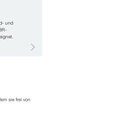
rd- und
NBR-
eignet.
rn sie frei von