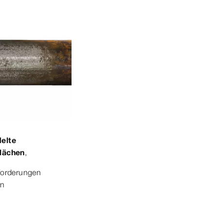
elte
lächen
,
forderungen
en