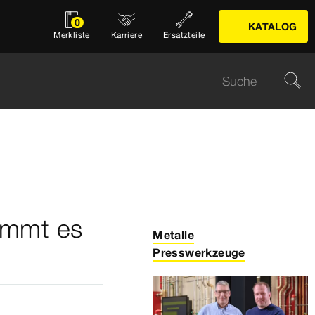
0
KATALOG
Merkliste
Karriere
Ersatzteile
ommt es
Metalle
Presswerkzeuge