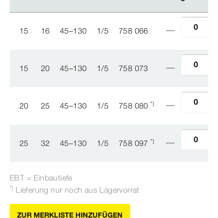
15
16
45–130
1/5
758 066
15
20
45–130
1/5
758 073
*)
20
25
45–130
1/5
758 080
*)
25
32
45–130
1/5
758 097
EBT = Einbautiefe
*)
Lieferung nur noch aus Lagervorrat
ZUR MERKLISTE HINZUFÜGEN