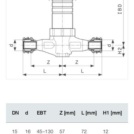
DN
DN
d
d
EBT
EBT
Z [mm]
Z [mm]
L [mm]
L [mm]
H1 [mm]
H1 [mm]
H2
H2
15
16
45–130
57
72
12
21