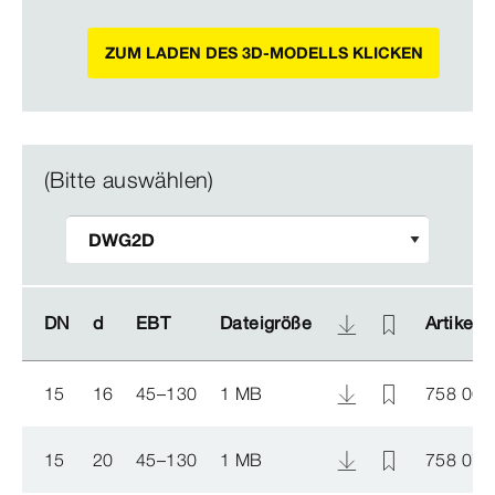
ZUM LADEN DES 3D-MODELLS KLICKEN
(Bitte auswählen)
DN
DN
d
d
EBT
EBT
Dateigröße
Dateigröße
Artikel
Artikel
15
16
45–130
1 MB
758 066
15
20
45–130
1 MB
758 073