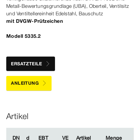
Metall-​Bewertungsgrundlage (UBA), Oberteil, Ventilsitz
und Ventiltellereinheit Edelstahl, Bauschutz
mit DVGW-​Prüfzeichen
Modell 5335.2
ERSATZTEILE
ANLEITUNG
Artikel
DN
DN
d
d
EBT
EBT
VE
VE
Artikel
Artikel
Menge
Menge