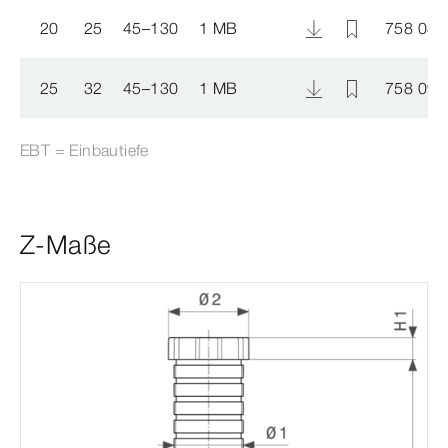
20
25
45–130
1 MB
758 080
25
32
45–130
1 MB
758 097
EBT = Einbautiefe
Z-Maße