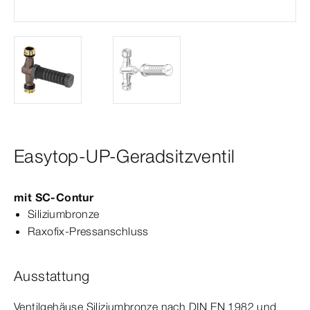
Easytop-UP-Geradsitzventil
mit
SC‑Contur
Siliziumbronze
Raxofix-​Press­
anschluss
Ausstattung
Ventilgehäuse Siliziumbronze nach
DIN
EN
1982
und