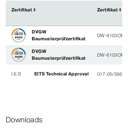
Zertifikat
Zertifikat
Zertifikat
Zertifikat
DVGW
DW-6103CM0
Baumusterprüfzertifikat
DVGW
DW-6103CM0
Baumusterprüfzertifikat
I.E.S
EITS Technical Approval
017-05/3963-
Downloads