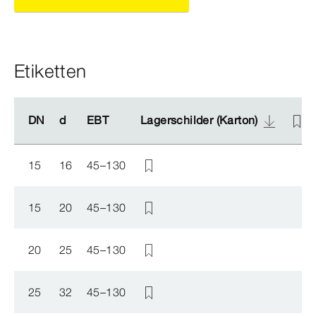
Etiketten
DN
DN
d
d
EBT
EBT
Lagerschilder (Karton)
Lagerschilder (Karton)
15
16
45–130
15
20
45–130
20
25
45–130
25
32
45–130