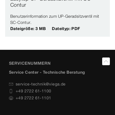
Contur
Benutzerinformation zum UP-Geradsitzventil mit
SC-Contur.
Dateigröße: 3 MB
Dateityp: PDF
SERVICENUMMERN
Service Center - Technische Beratung
service-technik@viega.de
+49 2722 61-1100
+49 2722 61-1101