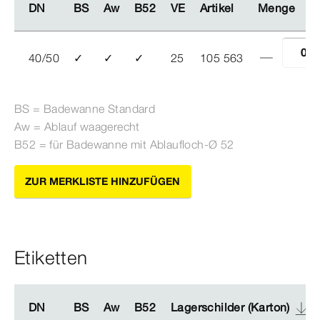
DN
DN
BS
BS
Aw
Aw
B52
B52
VE
VE
Artikel
Artikel
Menge
Menge
40/50
✓
✓
✓
25
105 563
BS = Badewanne Standard
Aw = Ablauf waagerecht
B52 = für Badewanne mit Ablaufloch-Ø
52
ZUR MERKLISTE HINZUFÜGEN
Etiketten
DN
DN
BS
BS
Aw
Aw
B52
B52
Lagerschilder (Karton)
Lagerschilder (Karton)