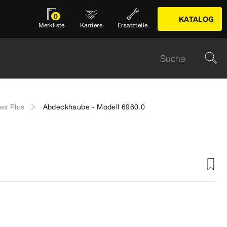
0
KATALOG
Merkliste
Karriere
Ersatzteile
ex Plus
Abdeckhaube - Modell 6960.0