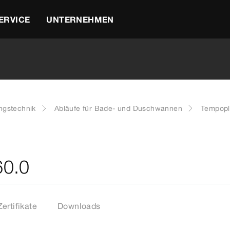
ERVICE
UNTERNEHMEN
ngstechnik
Abläufe für Bade- und Duschwannen
Tempopl
60.0
Zertifikate
Downloads