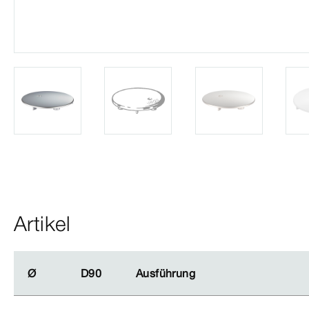
Artikel
Ø
Ø
D90
D90
Ausführung
Ausführung