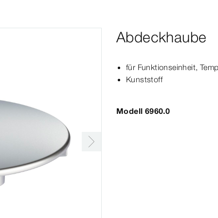
Abdeckhaube
für Funk­
tions
einheit
,
Temp
Kunststoff
Modell 6960.0