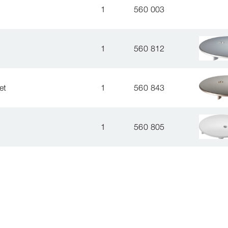
1
560 003
1
560 812
et
1
560 843
1
560 805