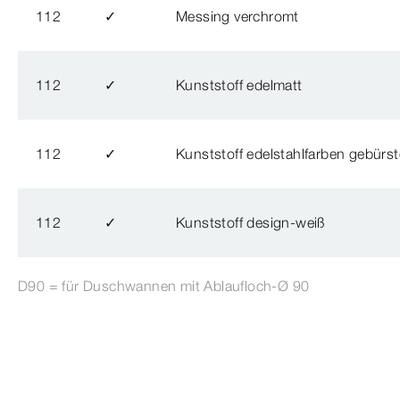
112
✓
Messing verchromt
112
✓
Kunststoff edelmatt
112
✓
Kunststoff edelstahlfarben gebürst
112
✓
Kunststoff design-weiß
D90 = für Duschwannen mit Ablaufloch-Ø
90