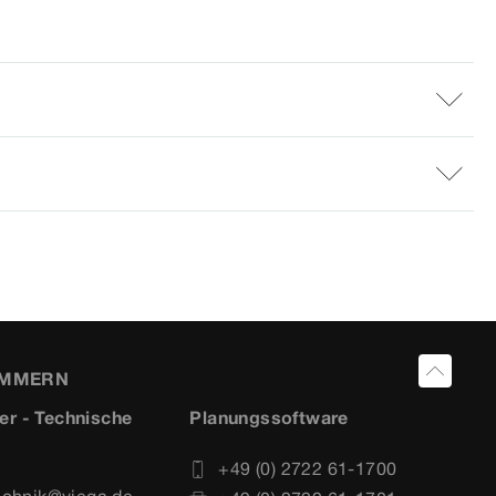
UMMERN
er - Technische
Planungssoftware
+49 (0) 2722 61-1700