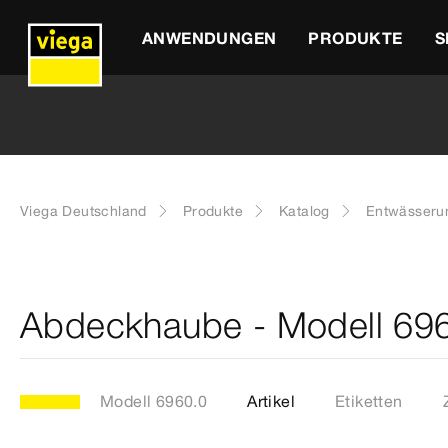
ANWENDUNGEN
PRODUKTE
S
Viega Deutschland
Produkte
Katalog
Entwässeru
Abdeckhaube - Modell 69
Modell 6960.0
Artikel
Etiketten