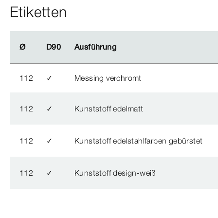
Etiketten
Ø
Ø
D90
D90
Ausführung
Ausführung
112
✓
Messing verchromt
112
✓
Kunststoff edelmatt
112
✓
Kunststoff edelstahlfarben gebürstet
112
✓
Kunststoff design-weiß