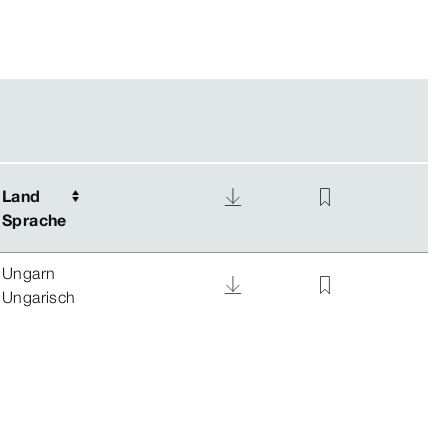
Land
Land
Sprache
Sprache
Ungarn
Ungarisch