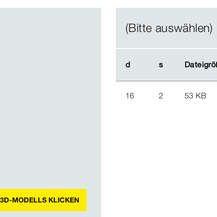
(Bitte auswählen)
d
d
s
s
Dateigrö
Dateigrö
16
2
53 KB
 3D-MODELLS KLICKEN