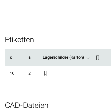
Etiketten
d
d
s
s
Lagerschilder (Karton)
Lagerschilder (Karton)
16
2
CAD-Dateien