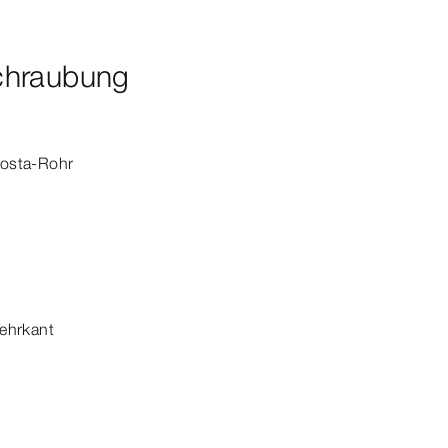
chraubung
osta
-Rohr
Mehrkant