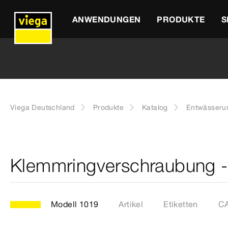
ANWENDUNGEN
PRODUKTE
S
Viega Deutschland
Produkte
Katalog
Entwässeru
Klemmringverschraubung -
Modell 1019
Artikel
Etiketten
CA