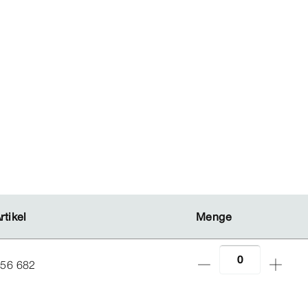
rtikel
rtikel
Menge
Menge
56 682