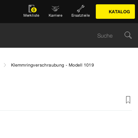
0
KATALOG
Merkliste
Karriere
Ersatzteile
Klemmringverschraubung - Modell 1019