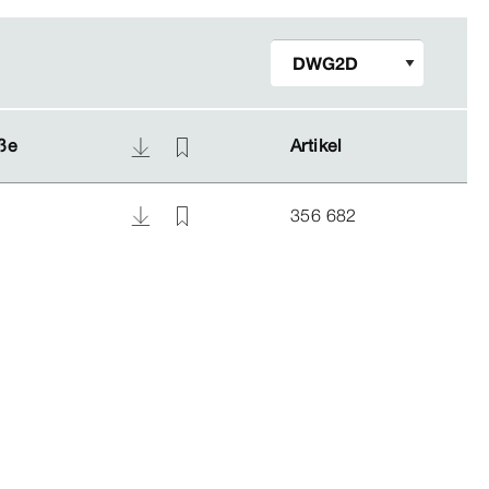
ße
ße
Artikel
Artikel
356 682