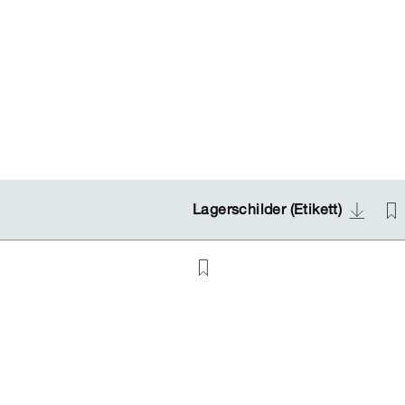
Lagerschilder (Etikett)
Lagerschilder (Etikett)