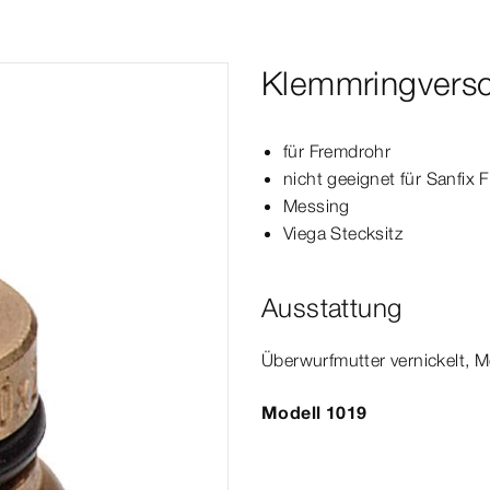
Klemmringvers
für Fremdrohr
nicht geeignet für
Sanfix
F
Messing
Viega Stecksitz
Ausstattung
Über­
wurf
mutter
vernickelt, 
Modell 1019