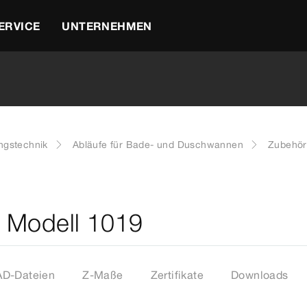
ERVICE
UNTERNEHMEN
ngstechnik
Abläufe für Bade- und Duschwannen
Zubehör
 Modell 1019
D-Dateien
Z-Maße
Zertifikate
Downloads