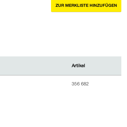
ZUR MERKLISTE HINZUFÜGEN
Artikel
Artikel
356 682