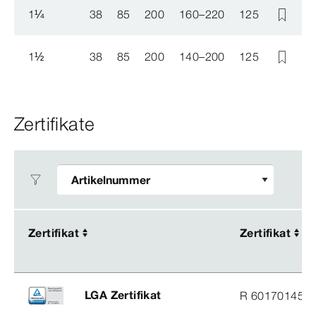
1
¼
38
85
200
160–220
125
1
½
38
85
200
140–200
125
Zertifikate
Zertifikat
Zertifikat
Zertifikat
Zertifikat
LGA Zertifikat
R 60170145