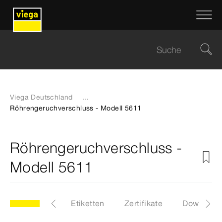
Viega Deutschland
...
Röhrengeruchverschluss - Modell 5611
Röhrengeruchverschluss -
Modell 5611
11
Artikel
Etiketten
Zertifikate
Download