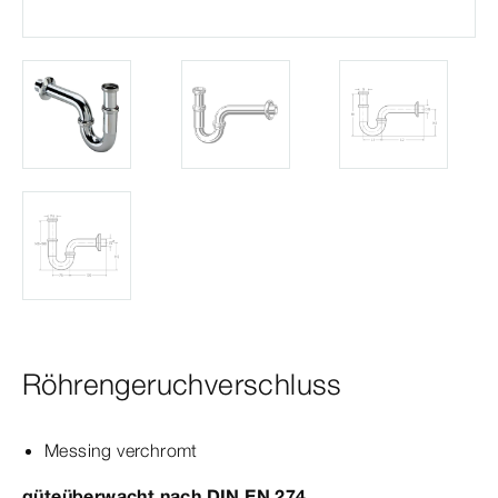
Röhrengeruchverschluss
Messing verchromt
güteüberwacht nach
DIN
EN
274