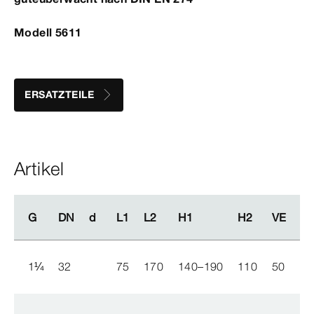
Modell 5611
ERSATZTEILE
Artikel
G
G
DN
DN
d
d
L1
L1
L2
L2
H1
H1
H2
H2
VE
VE
Ar
Ar
1
¼
32
75
170
140–190
110
50
30