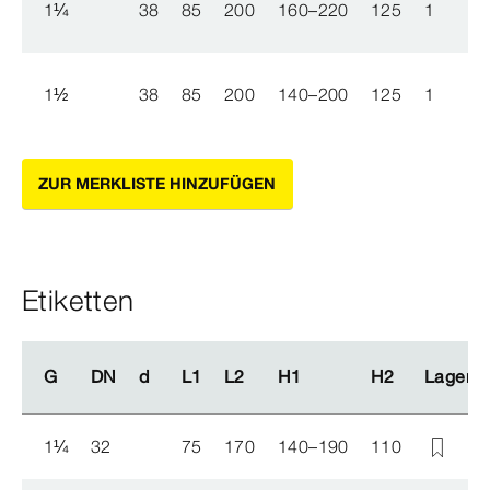
1
¼
38
85
200
160–220
125
1
12
1
½
38
85
200
140–200
125
1
12
ZUR MERKLISTE HINZUFÜGEN
Etiketten
G
G
DN
DN
d
d
L1
L1
L2
L2
H1
H1
H2
H2
Lagersc
Lagersc
1
¼
32
75
170
140–190
110