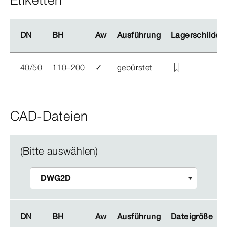
DN
DN
BH
BH
Aw
Aw
Ausführung
Ausführung
Lagerschilder 
Lagerschilder 
40/50
110–200
✓
gebürstet
CAD-Dateien
(Bitte auswählen)
DN
DN
BH
BH
Aw
Aw
Ausführung
Ausführung
Dateigröße
Dateigröße