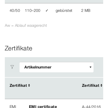
40/50
110–200
✓
gebürstet
2 MB
Aw = Ablauf waagerecht
Zertifikate
Zertifikat
Zertifikat
Zertifikat
Zertifikat
EMI
EMI certificate
A-44/2016