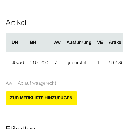
Artikel
DN
DN
BH
BH
Aw
Aw
Ausführung
Ausführung
VE
VE
Artikel
Artikel
40/50
110–200
✓
gebürstet
1
592 363
Aw = Ablauf waagerecht
ZUR MERKLISTE HINZUFÜGEN
Etiketten