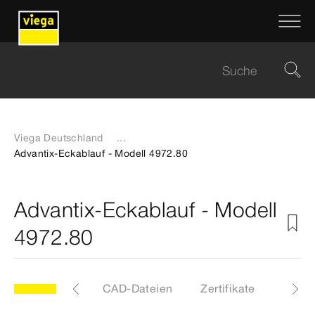
Viega Deutschland
...
Advantix-Eckablauf - Modell 4972.80
Advantix-Eckablauf - Modell
4972.80
Etiketten
CAD-Dateien
Zertifikate
Down