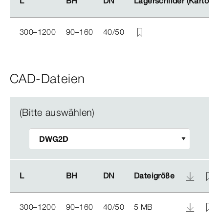
L
L
BH
BH
DN
DN
Lagerschilder (Karton)
Lagerschilder (Karton)
300–1200
90–160
40/50
CAD-Dateien
(Bitte auswählen)
L
L
BH
BH
DN
DN
Dateigröße
Dateigröße
300–1200
90–160
40/50
5 MB