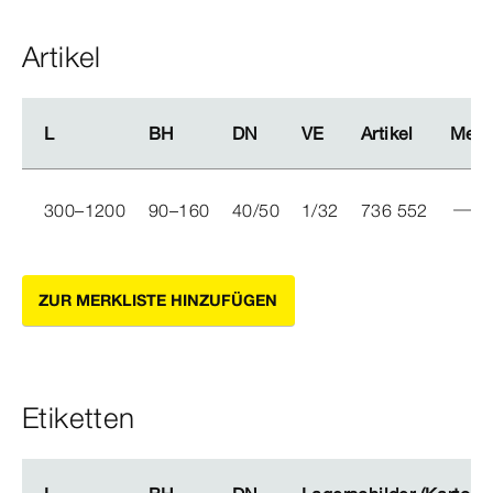
Artikel
L
L
BH
BH
DN
DN
VE
VE
Artikel
Artikel
Men
Men
300–1200
90–160
40/50
1/32
736 552
ZUR MERKLISTE HINZUFÜGEN
Etiketten